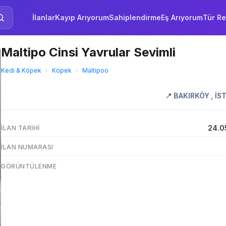
İlanlar
Kayıp Arıyorum
Sahiplendirme
Eş Arıyorum
Tür Re
Maltipo Cinsi Yavrular Sevimli
Kedi & Köpek
›
Köpek
›
Maltipoo
📍
BAKIRKÖY
,
İS
24.0
İLAN TARIHI
İLAN NUMARASI
GÖRÜNTÜLENME