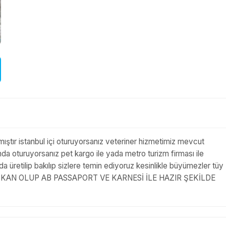
ılmıştır istanbul içi oturuyorsanız veteriner hizmetimiz mevcut
 oturuyorsanız pet kargo ile yada metro turizm firması ile
retilip bakılıp sizlere temin ediyoruz kesinlikle büyümezler tüy
 SAF KAN OLUP AB PASSAPORT VE KARNESİ İLE HAZIR ŞEKİLDE