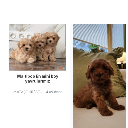
Maltipoo En mini boy
yavrularımız
📍 ATAŞEHİR/İSTANBUL
4 ay önce