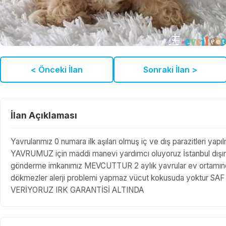
< Önceki İlan
Sonraki İlan >
İlan Açıklaması
Yavrularımız 0 numara ilk aşıları olmuş iç ve dış parazitleri yap
YAVRUMUZ için maddi manevi yardımcı oluyoruz İstanbul dışında
gönderme imkanımız MEVCUTTUR 2 aylık yavrular ev ortamında ü
dökmezler alerji problemi yapmaz vücut kokusuda yoktur
VERİYORUZ IRK GARANTİSİ ALTINDA