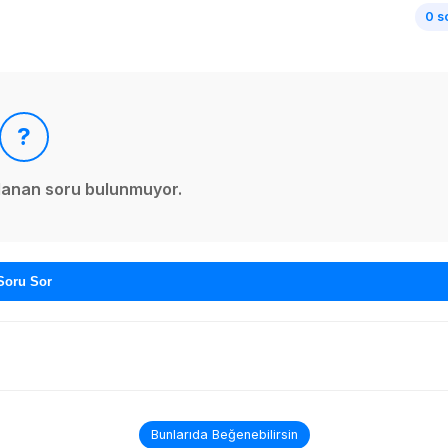
0 s
?
ınlanan soru bulunmuyor.
Soru Sor
Bunlarıda Beğenebilirsin