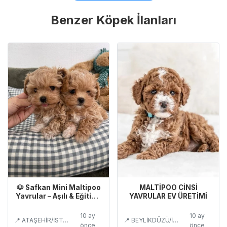
Benzer Köpek İlanları
🐶 Safkan Mini Maltipoo
MALTİPOO CİNSİ
Yavrular – Aşılı & Eğitimli
YAVRULAR EV ÜRETİMİ
Satılık
10 ay
10 ay
📍 ATAŞEHİR/İSTANBUL
📍 BEYLİKDÜZÜ/İSTANBUL
önce
önce