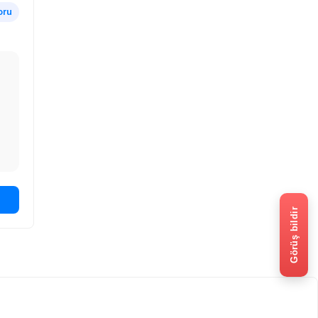
oru
Görüş bildir