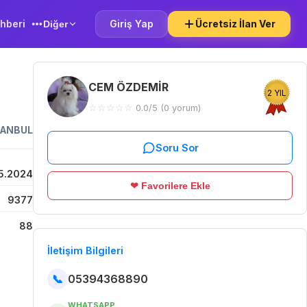
hberi
Giriş Yap
Ücretsiz İlan Ver
Diğer
CEM ÖZDEMİR
2 YIL
☆
☆
☆
☆
☆
0.0/5 (0 yorum)
TANBUL
Soru Sor
5.2024
❤ Favorilere Ekle
9377
88
İletişim Bilgileri
📞
05394368890
WHATSAPP