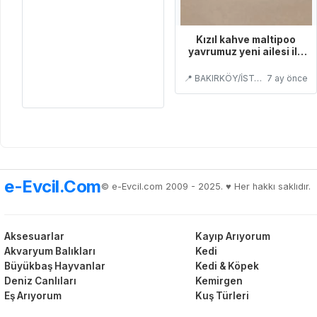
Kızıl kahve maltipoo
yavrumuz yeni ailesi ile
tanışmaya hazır
📍 BAKIRKÖY/İSTANBUL
7 ay önce
e-Evcil.Com
© e-Evcil.com 2009 - 2025. ♥️ Her hakkı saklıdır.
Aksesuarlar
Kayıp Arıyorum
Akvaryum Balıkları
Kedi
Büyükbaş Hayvanlar
Kedi & Köpek
Deniz Canlıları
Kemirgen
Eş Arıyorum
Kuş Türleri