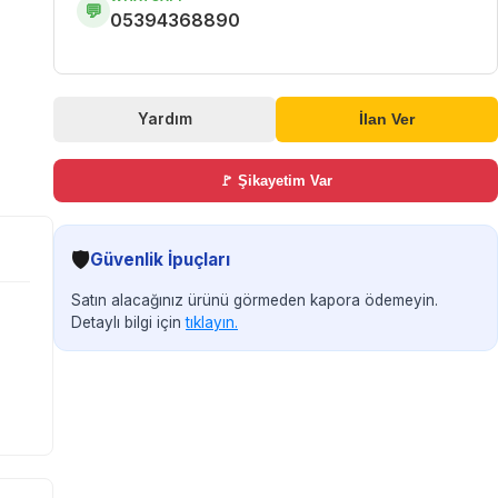
💬
05394368890
Yardım
İlan Ver
🚩 Şikayetim Var
🛡️
Güvenlik İpuçları
Satın alacağınız ürünü görmeden kapora ödemeyin.
Detaylı bilgi için
tıklayın.