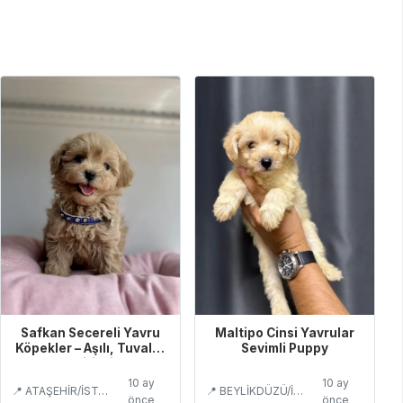
Safkan Secereli Yavru
Maltipo Cinsi Yavrular
Köpekler – Aşılı, Tuvalet
Sevimli Puppy
Eğitimli
10 ay
10 ay
📍 ATAŞEHİR/İSTANBUL
📍 BEYLİKDÜZÜ/İSTANBUL
önce
önce