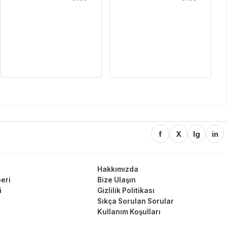
f
X
Ig
in
Hakkımızda
eri
Bize Ulaşın
i
Gizlilik Politikası
Sıkça Sorulan Sorular
Kullanım Koşulları