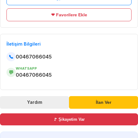
❤ Favorilere Ekle
İletişim Bilgileri
📞
00467066045
WHATSAPP
💬
00467066045
Yardım
İlan Ver
🚩 Şikayetim Var