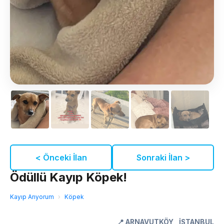
< Önceki İlan
Sonraki İlan >
Ödüllü Kayıp Köpek!
Kayıp Arıyorum
›
Köpek
📍
ARNAVUTKÖY
,
İSTANBUL