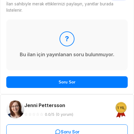
İlan sahibiyle merak ettiklerinizi paylaşın, yanıtlar burada
listelenir.
?
Bu ilan için yayınlanan soru bulunmuyor.
Soru Sor
Jenni Pettersson
1 YIL
☆
☆
☆
☆
☆
0.0/5 (0 yorum)
Soru Sor