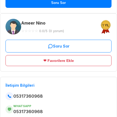
Soru Sor
Ameer Nino
1 YIL
☆
☆
☆
☆
☆
0.0/5 (0 yorum)
Soru Sor
❤ Favorilere Ekle
İletişim Bilgileri
📞
05317360968
WHATSAPP
💬
05317360968