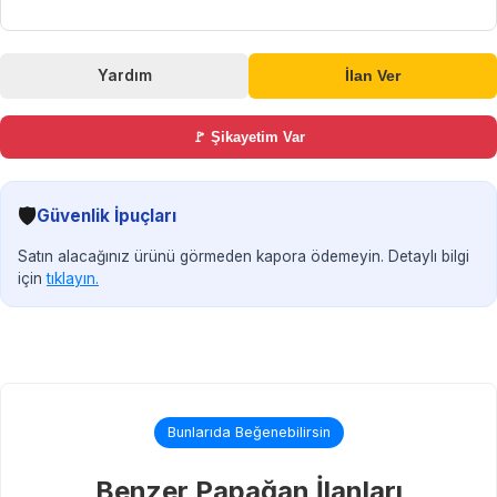
Yardım
İlan Ver
🚩 Şikayetim Var
🛡️
Güvenlik İpuçları
Satın alacağınız ürünü görmeden kapora ödemeyin. Detaylı bilgi
için
tıklayın.
Bunlarıda Beğenebilirsin
Benzer Papağan İlanları