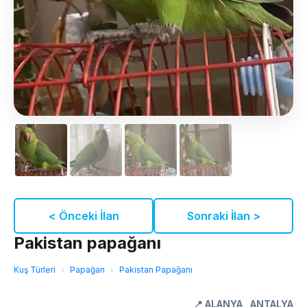
< Önceki İlan
Sonraki İlan >
Pakistan papağanı
Kuş Türleri
›
Papağan
›
Pakistan Papağanı
📍
ALANYA
,
ANTALYA