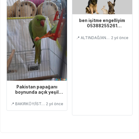
ben işitme engelliyim
05388255261
WhatsApp
📍 ALTINDAĞ/ANKARA
2 yıl önce
Pakistan papağanı
boynunda açık yeşil
çember var kafesle
birlikte veriyoruz
📍 BAKIRKÖY/İSTANBUL
2 yıl önce
tuvalet eğitimi var