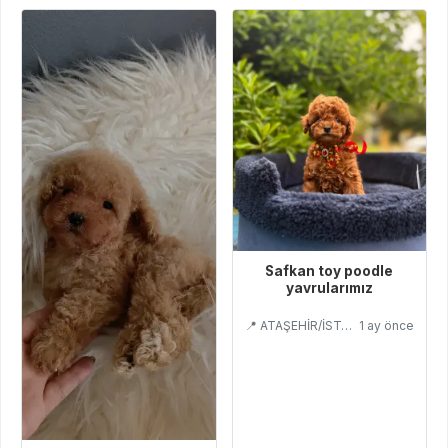
Safkan toy poodle
yavrularımız
📍 ATAŞEHİR/İSTANBUL
1 ay önce