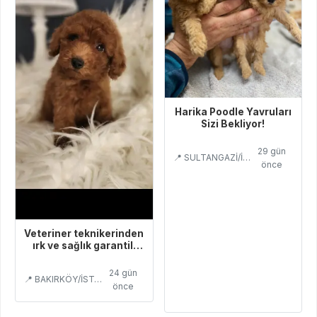
Harika Poodle Yavruları
Sizi Bekliyor!
29 gün
📍 SULTANGAZİ/İSTANBUL
önce
Veteriner teknikerinden
ırk ve sağlık garantili
Toy Poodle
24 gün
📍 BAKIRKÖY/İSTANBUL
önce