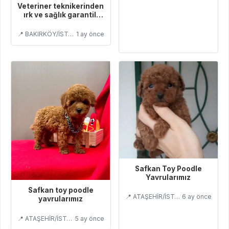
Veteriner teknikerinden
ırk ve sağlık garantili
Toy Poodle
📍 BAKIRKÖY/İSTANBUL
1 ay önce
Safkan Toy Poodle
Yavrularımız
Safkan toy poodle
📍 ATAŞEHİR/İSTANBUL
6 ay önce
yavrularımız
📍 ATAŞEHİR/İSTANBUL
5 ay önce