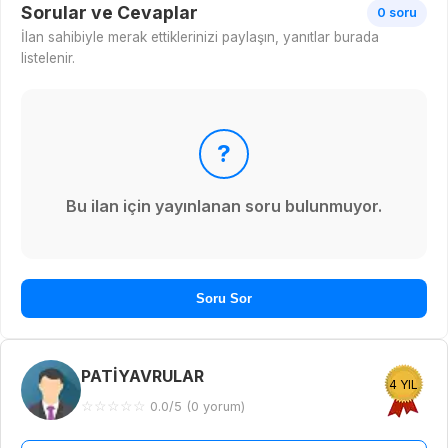
Sorular ve Cevaplar
0 soru
İlan sahibiyle merak ettiklerinizi paylaşın, yanıtlar burada
listelenir.
?
Bu ilan için yayınlanan soru bulunmuyor.
Soru Sor
PATİYAVRULAR
4 YIL
☆
☆
☆
☆
☆
0.0/5 (0 yorum)