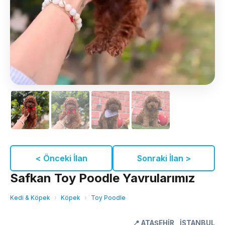
< Önceki İlan
Sonraki İlan >
Safkan Toy Poodle Yavrularımız
Kedi & Köpek
›
Köpek
›
Toy Poodle
📍
ATAŞEHİR
,
İSTANBUL