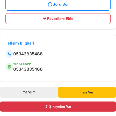
Soru Sor
❤ Favorilere Ekle
İletişim Bilgileri
📞
05343835488
WHATSAPP
💬
05343835488
Yardım
İlan Ver
🚩 Şikayetim Var