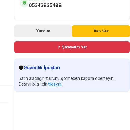
💬
05343835488
Yardım
İlan Ver
🚩 Şikayetim Var
🛡️
Güvenlik İpuçları
Satın alacağınız ürünü görmeden kapora ödemeyin.
Detaylı bilgi için
tıklayın.