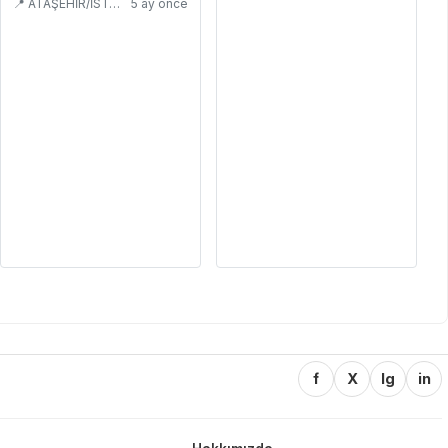
📍 ATAŞEHİR/İSTANBUL
5 ay önce
f
X
Ig
in