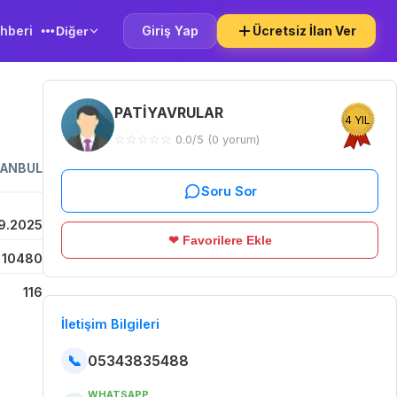
hberi
Giriş Yap
Ücretsiz İlan Ver
Diğer
PATİYAVRULAR
4 YIL
☆
☆
☆
☆
☆
0.0/5 (0 yorum)
TANBUL
Soru Sor
9.2025
❤ Favorilere Ekle
10480
116
İletişim Bilgileri
📞
05343835488
WHATSAPP