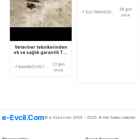
28 gün
📍 SULTANGAZİ/İSTANBUL
önce
Veteriner teknikerinden
ırk ve sağlık garantili Toy
Poodle
23 gün
📍 BAKIRKÖY/İSTANBUL
önce
e-Evcil.Com
© e-Evcil.com 2009 - 2025. ♥️ Her hakkı saklıdır.