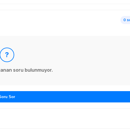
0 s
?
ınlanan soru bulunmuyor.
Soru Sor