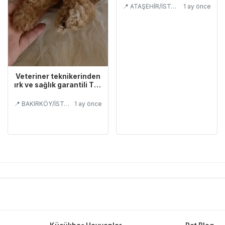
📍 ATAŞEHİR/İSTANBUL
1 ay önce
Veteriner teknikerinden
ırk ve sağlık garantili Toy
Poodle
📍 BAKIRKÖY/İSTANBUL
1 ay önce