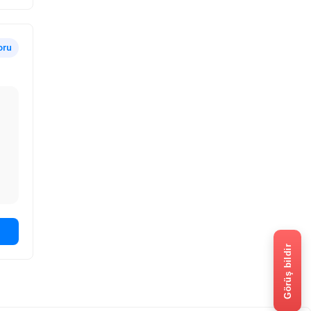
oru
Görüş bildir