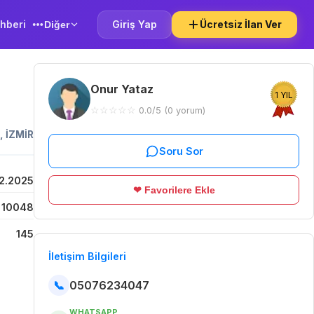
hberi
Giriş Yap
Ücretsiz İlan Ver
Diğer
Onur Yataz
1 YIL
☆
☆
☆
☆
☆
0.0/5 (0 yorum)
,
İZMİR
Soru Sor
2.2025
❤ Favorilere Ekle
10048
145
İletişim Bilgileri
📞
05076234047
WHATSAPP