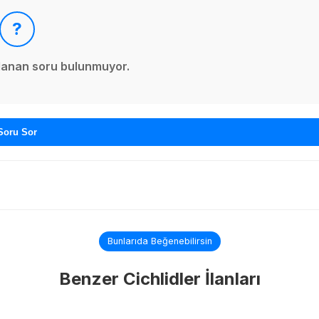
?
ınlanan soru bulunmuyor.
Soru Sor
Bunlarıda Beğenebilirsin
Benzer Cichlidler İlanları