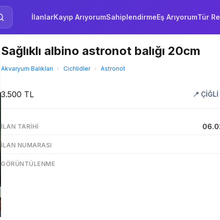
İlanlar
Kayıp Arıyorum
Sahiplendirme
Eş Arıyorum
Tür Re
Sağlıklı albino astronot balığı 20cm
Akvaryum Balıkları
›
Cichlidler
›
Astronot
3.500 TL
📍
ÇİĞLİ
06.0
İLAN TARIHI
İLAN NUMARASI
GÖRÜNTÜLENME