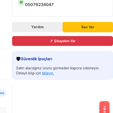
💬
05076234047
Yardım
İlan Ver
🚩 Şikayetim Var
🛡️
Güvenlik İpuçları
Satın alacağınız ürünü görmeden kapora ödemeyin.
Detaylı bilgi için
tıklayın.
oru