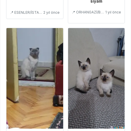
siyam
📍 ORHANGAZİ/BURSA
1 yıl önce
📍 ESENLER/İSTANBUL
2 yıl önce