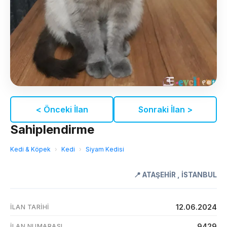
< Önceki İlan
Sonraki İlan >
Sahiplendirme
Kedi & Köpek
›
Kedi
›
Siyam Kedisi
📍
ATAŞEHİR
,
İSTANBUL
12.06.2024
İLAN TARIHI
9429
İLAN NUMARASI