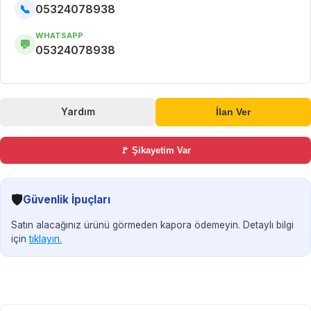
📞
05324078938
WHATSAPP
💬
05324078938
Yardım
İlan Ver
🚩 Şikayetim Var
🛡️
Güvenlik İpuçları
Satın alacağınız ürünü görmeden kapora ödemeyin. Detaylı bilgi
için
tıklayın.