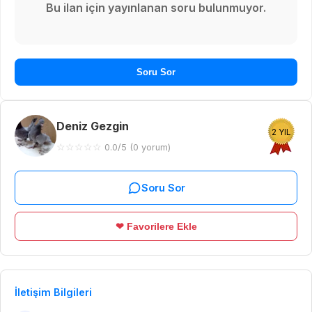
Bu ilan için yayınlanan soru bulunmuyor.
Soru Sor
Deniz Gezgin
2 YIL
☆
☆
☆
☆
☆
0.0/5 (0 yorum)
Soru Sor
❤ Favorilere Ekle
İletişim Bilgileri