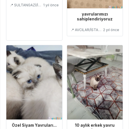
AYLIK YAVRULAR
📍 SULTANGAZİ/İSTANBUL
1 yıl önce
yavrularımızı
sahiplendiriyoruz
📍 AVCILAR/İSTANBUL
2 yıl önce
10 aylık erkek yavru
Özel Siyam Yavruları...