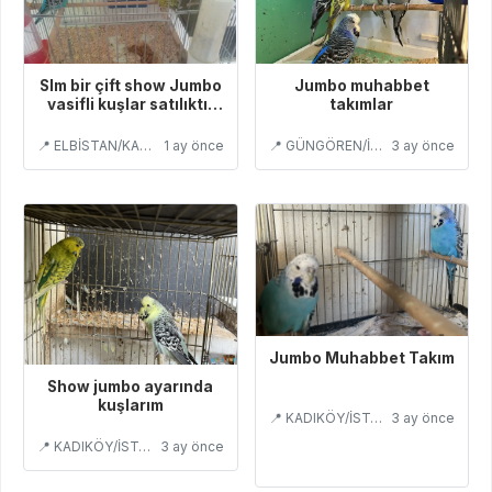
Slm bir çift show Jumbo
Jumbo muhabbet
vasifli kuşlar satılıktır
takımlar
yavru alınmış
📍 ELBİSTAN/KAHRAMANMARAŞ
1 ay önce
📍 GÜNGÖREN/İSTANBUL
3 ay önce
Jumbo Muhabbet Takım
Show jumbo ayarında
kuşlarım
📍 KADIKÖY/İSTANBUL
3 ay önce
📍 KADIKÖY/İSTANBUL
3 ay önce