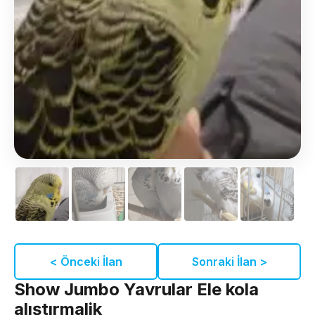
< Önceki İlan
Sonraki İlan >
Show Jumbo Yavrular Ele kola
alıştırmalik