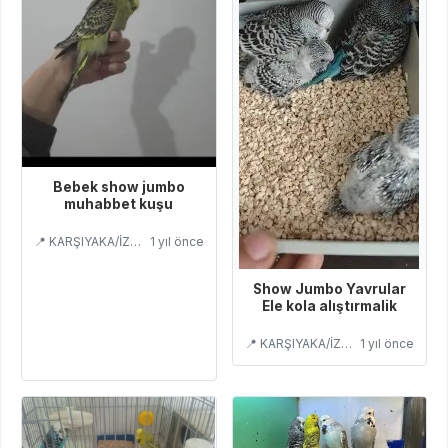
Bebek show jumbo
muhabbet kuşu
📍 KARŞIYAKA/İZMİR
1 yıl önce
Show Jumbo Yavrular
Ele kola alıştırmalik
📍 KARŞIYAKA/İZMİR
1 yıl önce