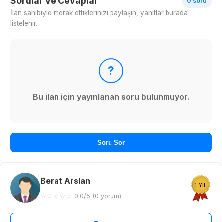
Sorular ve Cevaplar
0 soru
İlan sahibiyle merak ettiklerinizi paylaşın, yanıtlar burada
listelenir.
?
Bu ilan için yayınlanan soru bulunmuyor.
Soru Sor
Berat Arslan
1 YIL
☆
☆
☆
☆
☆
0.0/5 (0 yorum)