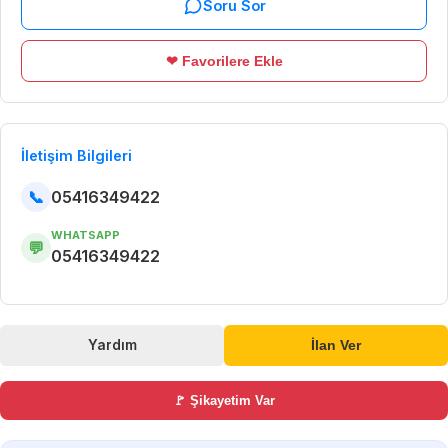
Soru Sor
❤ Favorilere Ekle
İletişim Bilgileri
📞
05416349422
WHATSAPP
💬
05416349422
Yardım
İlan Ver
🚩 Şikayetim Var