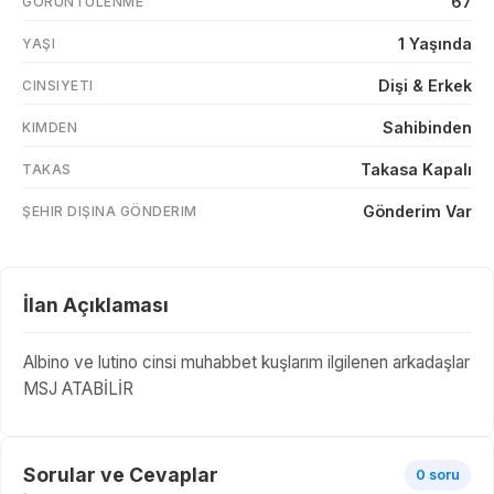
67
GÖRÜNTÜLENME
1 Yaşında
YAŞI
Dişi & Erkek
CINSIYETI
Sahibinden
KIMDEN
Takasa Kapalı
TAKAS
Gönderim Var
ŞEHIR DIŞINA GÖNDERIM
İlan Açıklaması
Albino ve lutino cinsi muhabbet kuşlarım ilgilenen arkadaşlar
MSJ ATABİLİR
Sorular ve Cevaplar
0 soru