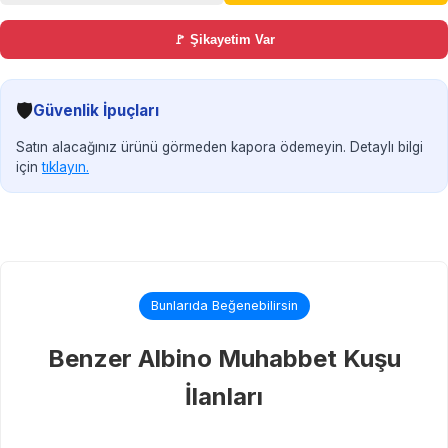
🚩 Şikayetim Var
🛡️
Güvenlik İpuçları
Satın alacağınız ürünü görmeden kapora ödemeyin. Detaylı bilgi
için
tıklayın.
Bunlarıda Beğenebilirsin
Benzer Albino Muhabbet Kuşu
İlanları