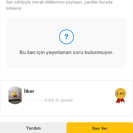
İlan sahibiyle merak ettiklerinizi paylaşın, yanıtlar burada
listelenir.
?
Bu ilan için yayınlanan soru bulunmuyor.
İlker
2 AY
☆
☆
☆
☆
☆
0.0/5 (0 yorum)
Yardım
İlan Ver