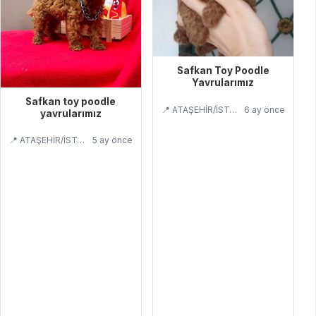
Safkan Toy Poodle
Yavrularımız
Safkan toy poodle
📍 ATAŞEHİR/İSTANBUL
6 ay önce
yavrularımız
📍 ATAŞEHİR/İSTANBUL
5 ay önce