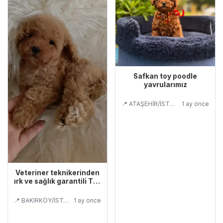
Safkan toy poodle
yavrularımız
📍 ATAŞEHİR/İSTANBUL
1 ay önce
Veteriner teknikerinden
ırk ve sağlık garantili Toy
Poodle
📍 BAKIRKÖY/İSTANBUL
1 ay önce