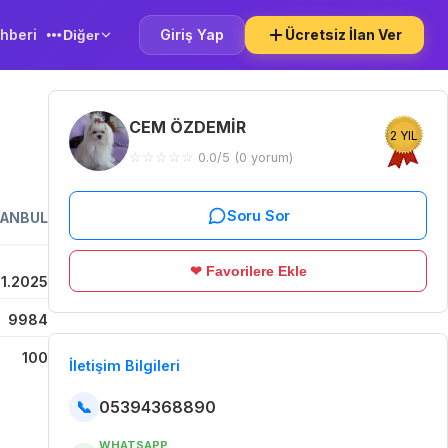
hberi
Giriş Yap
Ücretsiz İlan Ver
Diğer
CEM ÖZDEMİR
2 YIL
☆
☆
☆
☆
☆
0.0/5 (0 yorum)
Soru Sor
TANBUL
❤ Favorilere Ekle
01.2025
9984
100
İletişim Bilgileri
📞
05394368890
WHATSAPP