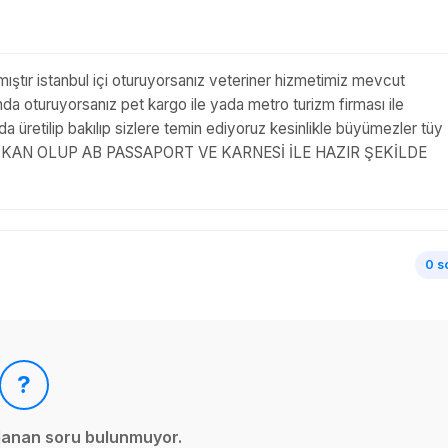
ılmıştır istanbul içi oturuyorsanız veteriner hizmetimiz mevcut
 oturuyorsanız pet kargo ile yada metro turizm firması ile
retilip bakılıp sizlere temin ediyoruz kesinlikle büyümezler tüy
 SAF KAN OLUP AB PASSAPORT VE KARNESİ İLE HAZIR ŞEKİLDE
0 s
?
ınlanan soru bulunmuyor.