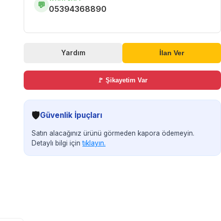
💬
05394368890
Yardım
İlan Ver
🚩 Şikayetim Var
🛡️
Güvenlik İpuçları
Satın alacağınız ürünü görmeden kapora ödemeyin.
Detaylı bilgi için
tıklayın.