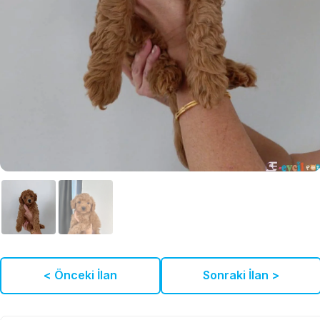
< Önceki İlan
Sonraki İlan >