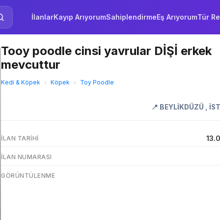
İlanlar
Kayıp Arıyorum
Sahiplendirme
Eş Arıyorum
Tür Re
Tooy poodle cinsi yavrular DİŞİ erkek
mevcuttur
Kedi & Köpek
›
Köpek
›
Toy Poodle
📍
BEYLİKDÜZÜ
,
İS
13.
İLAN TARIHI
İLAN NUMARASI
GÖRÜNTÜLENME