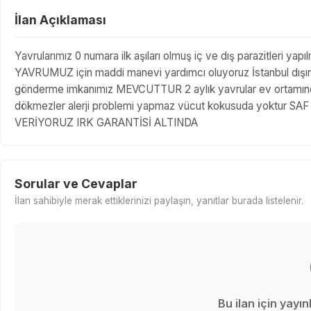
İlan Açıklaması
Yavrularımız 0 numara ilk aşıları olmuş iç ve dış parazitleri yap
YAVRUMUZ için maddi manevi yardımcı oluyoruz İstanbul dışında
gönderme imkanımız MEVCUTTUR 2 aylık yavrular ev ortamında ü
dökmezler alerji problemi yapmaz vücut kokusuda yoktur
VERİYORUZ IRK GARANTİSİ ALTINDA
Sorular ve Cevaplar
İlan sahibiyle merak ettiklerinizi paylaşın, yanıtlar burada listelenir.
Bu ilan için yay