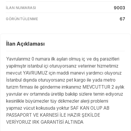
9003
İLAN NUMARASI
67
GÖRÜNTÜLENME
İlan Açıklaması
Yavrularımız 0 numara ilk aşıları olmuş iç ve dış parazitleri
yapılmıştır istanbul içi oturuyorsanız veteriner hizmetimiz
mevcut YAVRUMUZ için maddi manevi yardımcı oluyoruz
İstanbul dışında oturuyorsanız pet kargo ile yada metro
turizm firması ile gönderme imkanımız MEVCUTTUR 2 aylık
yavrular ev ortamında üretilip bakılıp sizlere temin ediyoruz
kesinlikle büyümezler tüy dökmezler alerji problemi
yapmaz vücut kokusuda yoktur SAF KAN OLUP AB
PASSAPORT VE KARNESİ İLE HAZIR ŞEKİLDE
VERİYORUZ IRK GARANTİSİ ALTINDA