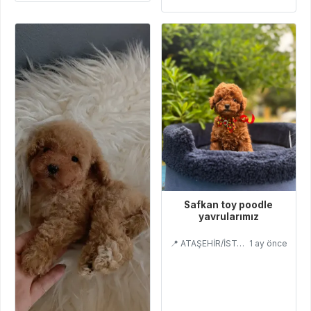
Safkan toy poodle
yavrularımız
📍 ATAŞEHİR/İSTANBUL
1 ay önce