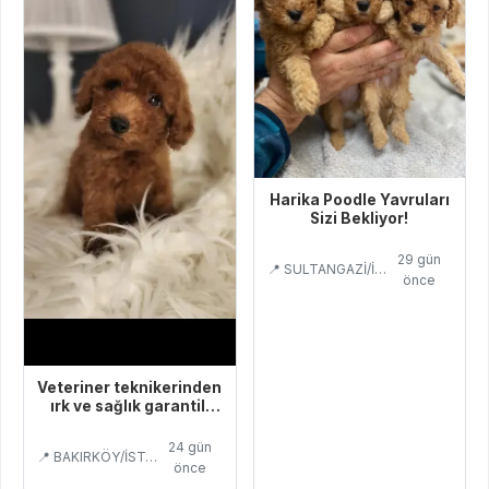
Harika Poodle Yavruları
Sizi Bekliyor!
29 gün
📍 SULTANGAZİ/İSTANBUL
önce
Veteriner teknikerinden
ırk ve sağlık garantili
Toy Poodle
24 gün
📍 BAKIRKÖY/İSTANBUL
önce