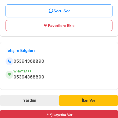
Soru Sor
❤ Favorilere Ekle
İletişim Bilgileri
📞
05394368890
WHATSAPP
💬
05394368890
Yardım
İlan Ver
🚩 Şikayetim Var