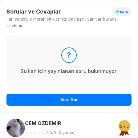
Sorular ve Cevaplar
0 soru
İlan sahibiyle merak ettiklerinizi paylaşın, yanıtlar burada
listelenir.
?
Bu ilan için yayınlanan soru bulunmuyor.
Soru Sor
CEM ÖZDEMİR
2 YIL
☆
☆
☆
☆
☆
0.0/5 (0 yorum)