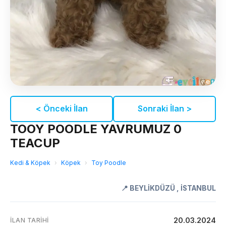
< Önceki İlan
Sonraki İlan >
TOOY POODLE YAVRUMUZ 0
TEACUP
Kedi & Köpek
›
Köpek
›
Toy Poodle
📍
BEYLİKDÜZÜ
,
İSTANBUL
20.03.2024
İLAN TARIHI