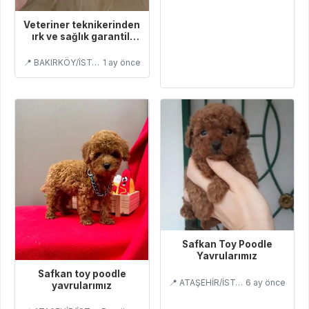
Veteriner teknikerinden
ırk ve sağlık garantili
Toy Poodle
📍 BAKIRKÖY/İSTANBUL
1 ay önce
Safkan Toy Poodle
Yavrularımız
Safkan toy poodle
📍 ATAŞEHİR/İSTANBUL
6 ay önce
yavrularımız