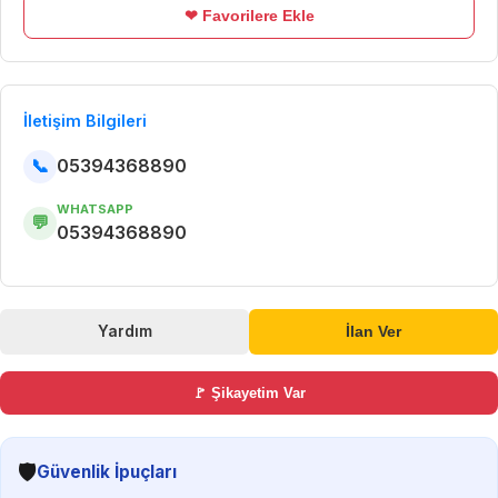
❤ Favorilere Ekle
İletişim Bilgileri
📞
05394368890
WHATSAPP
💬
05394368890
Yardım
İlan Ver
🚩 Şikayetim Var
🛡️
Güvenlik İpuçları