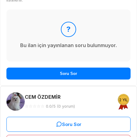
?
Bu ilan için yayınlanan soru bulunmuyor.
Soru Sor
CEM ÖZDEMİR
2 YIL
☆
☆
☆
☆
☆
0.0/5 (0 yorum)
Soru Sor