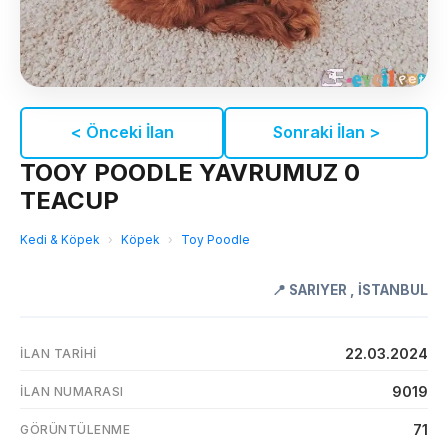
< Önceki İlan
Sonraki İlan >
TOOY POODLE YAVRUMUZ 0
TEACUP
Kedi & Köpek
›
Köpek
›
Toy Poodle
📍
SARIYER
,
İSTANBUL
22.03.2024
İLAN TARIHI
9019
İLAN NUMARASI
71
GÖRÜNTÜLENME