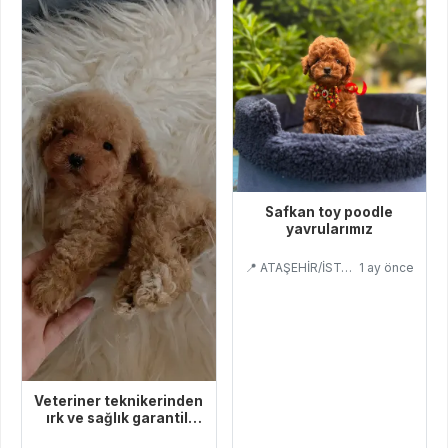
Safkan toy poodle
yavrularımız
📍 ATAŞEHİR/İSTANBUL
1 ay önce
Veteriner teknikerinden
ırk ve sağlık garantili
Toy Poodle