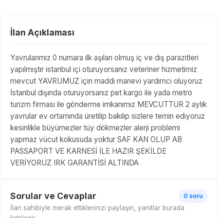
İlan Açıklaması
Yavrularımız 0 numara ilk aşıları olmuş iç ve dış parazitleri
yapılmıştır istanbul içi oturuyorsanız veteriner hizmetimiz
mevcut YAVRUMUZ için maddi manevi yardımcı oluyoruz
İstanbul dışında oturuyorsanız pet kargo ile yada metro
turizm firması ile gönderme imkanımız MEVCUTTUR 2 aylık
yavrular ev ortamında üretilip bakılıp sizlere temin ediyoruz
kesinlikle büyümezler tüy dökmezler alerji problemi
yapmaz vücut kokusuda yoktur SAF KAN OLUP AB
PASSAPORT VE KARNESİ İLE HAZIR ŞEKİLDE
VERİYORUZ IRK GARANTİSİ ALTINDA
Sorular ve Cevaplar
0 soru
İlan sahibiyle merak ettiklerinizi paylaşın, yanıtlar burada
listelenir.