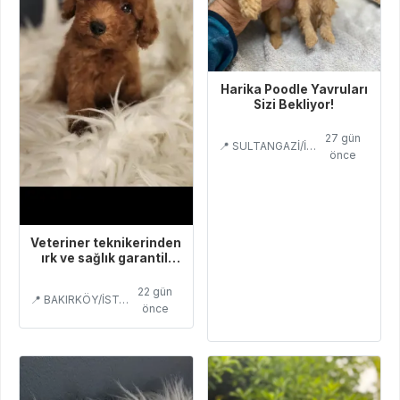
Harika Poodle Yavruları
Sizi Bekliyor!
27 gün
📍 SULTANGAZİ/İSTANBUL
önce
Veteriner teknikerinden
ırk ve sağlık garantili
Toy Poodle
22 gün
📍 BAKIRKÖY/İSTANBUL
önce