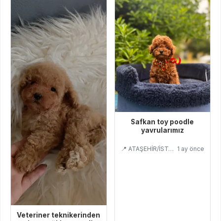
Safkan toy poodle
yavrularımız
📍 ATAŞEHİR/İSTANBUL
1 ay önce
Veteriner teknikerinden