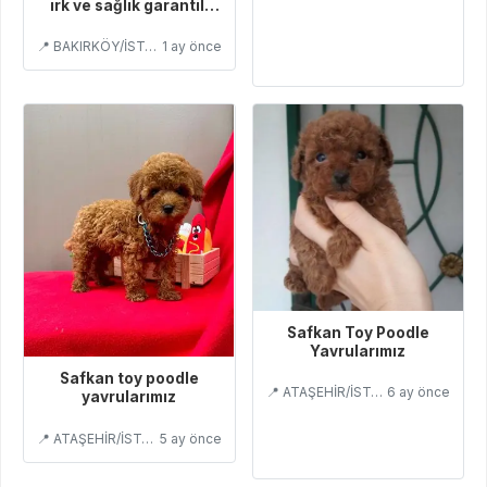
ırk ve sağlık garantili
Toy Poodle
📍 BAKIRKÖY/İSTANBUL
1 ay önce
Safkan Toy Poodle
Yavrularımız
Safkan toy poodle
📍 ATAŞEHİR/İSTANBUL
6 ay önce
yavrularımız
📍 ATAŞEHİR/İSTANBUL
5 ay önce