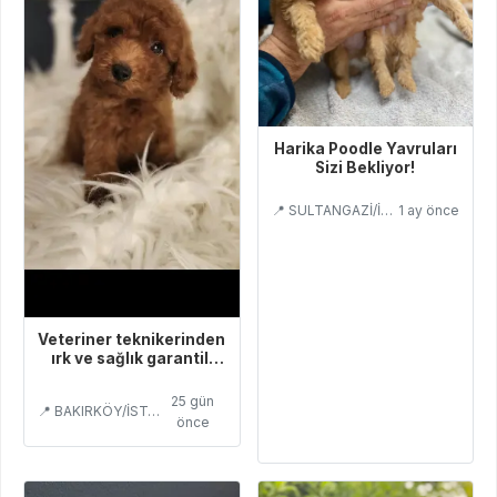
Harika Poodle Yavruları
Sizi Bekliyor!
📍 SULTANGAZİ/İSTANBUL
1 ay önce
Veteriner teknikerinden
ırk ve sağlık garantili
Toy Poodle
25 gün
📍 BAKIRKÖY/İSTANBUL
önce