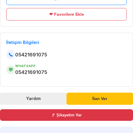
❤ Favorilere Ekle
İletişim Bilgileri
📞
05421691075
WHATSAPP
💬
05421691075
Yardım
İlan Ver
🚩 Şikayetim Var