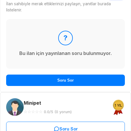
İlan sahibiyle merak ettiklerinizi paylaşın, yanıtlar burada
listelenir.
?
Bu ilan için yayınlanan soru bulunmuyor.
Soru Sor
Minipet
1 YIL
☆
☆
☆
☆
☆
0.0/5 (0 yorum)
Soru Sor