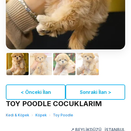
< Önceki İlan
Sonraki İlan >
TOY POODLE COCUKLARIM
Kedi & Köpek
›
Köpek
›
Toy Poodle
📍
BEYLİKDÜZÜ
,
İSTANBUL