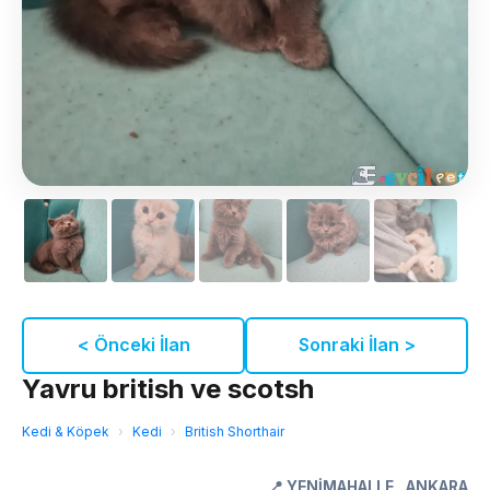
< Önceki İlan
Sonraki İlan >
Yavru british ve scotsh
Kedi & Köpek
›
Kedi
›
British Shorthair
📍
YENİMAHALLE
,
ANKARA