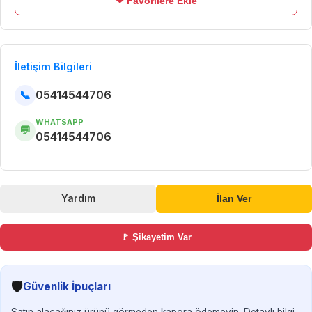
❤ Favorilere Ekle
İletişim Bilgileri
📞
05414544706
WHATSAPP
💬
05414544706
Yardım
İlan Ver
🚩 Şikayetim Var
🛡️
Güvenlik İpuçları
Satın alacağınız ürünü görmeden kapora ödemeyin. Detaylı bilgi