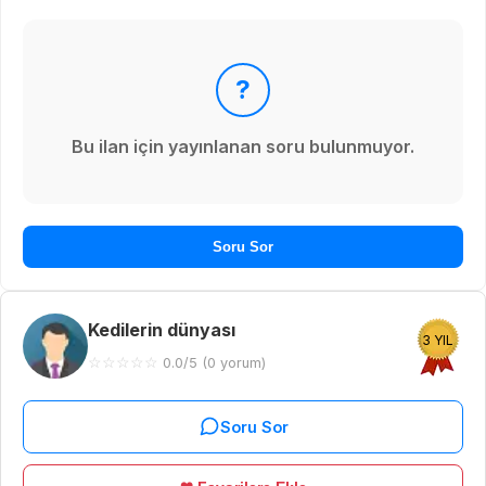
?
Bu ilan için yayınlanan soru bulunmuyor.
Soru Sor
Kedilerin dünyası
3 YIL
☆
☆
☆
☆
☆
0.0/5 (0 yorum)
Soru Sor