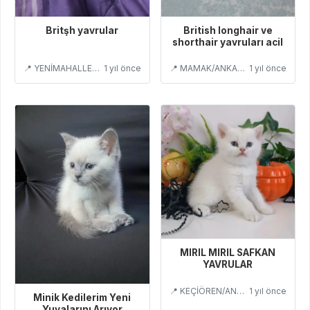
Britşh yavrular
British longhair ve
shorthair yavruları acil
📍 YENİMAHALLE/ANKARA
1 yıl önce
📍 MAMAK/ANKARA
1 yıl önce
MIRIL MIRIL SAFKAN
YAVRULAR
📍 KEÇİÖREN/ANKARA
1 yıl önce
Minik Kedilerim Yeni
Yuvalarını Arıyor