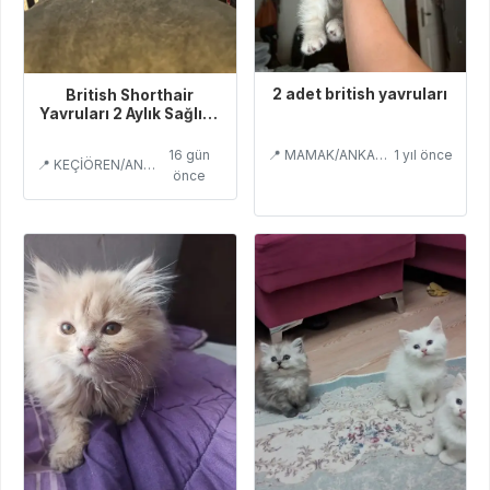
2 adet british yavruları
British Shorthair
Yavruları 2 Aylık Sağlıklı
Ve Oyuncu
📍 MAMAK/ANKARA
1 yıl önce
16 gün
📍 KEÇİÖREN/ANKARA
önce