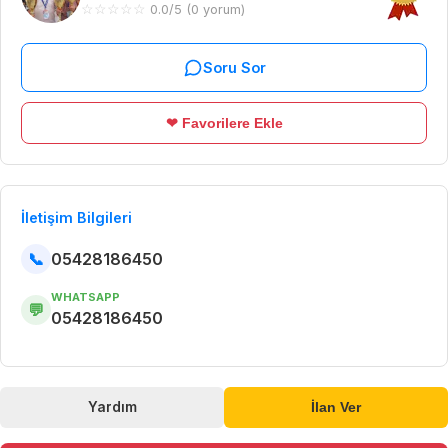
☆
☆
☆
☆
☆
0.0/5 (0 yorum)
Soru Sor
❤ Favorilere Ekle
İletişim Bilgileri
📞
05428186450
WHATSAPP
💬
05428186450
Yardım
İlan Ver