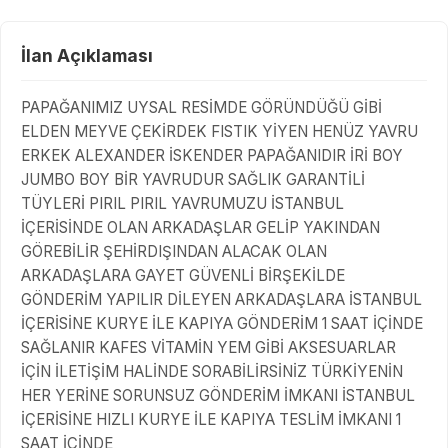
İlan Açıklaması
PAPAĞANIMIZ UYSAL RESİMDE GÖRÜNDÜĞÜ GİBİ
ELDEN MEYVE ÇEKİRDEK FISTIK YİYEN HENÜZ YAVRU
ERKEK ALEXANDER İSKENDER PAPAĞANIDIR İRİ BOY
JUMBO BOY BİR YAVRUDUR SAĞLIK GARANTİLİ
TÜYLERİ PIRIL PIRIL YAVRUMUZU İSTANBUL
İÇERİSİNDE OLAN ARKADAŞLAR GELİP YAKINDAN
GÖREBİLİR ŞEHİRDIŞINDAN ALACAK OLAN
ARKADAŞLARA GAYET GÜVENLİ BİRŞEKİLDE
GÖNDERİM YAPILIR DİLEYEN ARKADAŞLARA İSTANBUL
İÇERİSİNE KURYE İLE KAPIYA GÖNDERİM 1 SAAT İÇİNDE
SAĞLANIR KAFES VİTAMİN YEM GİBİ AKSESUARLAR
İÇİN İLETİŞİM HALİNDE SORABİLİRSİNİZ TÜRKİYENİN
HER YERİNE SORUNSUZ GÖNDERİM İMKANI İSTANBUL
İÇERİSİNE HIZLI KURYE İLE KAPIYA TESLİM İMKANI 1
SAAT İÇİNDE