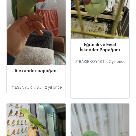
Eğitimli ve Evcil
İskender Papağanı
📍 BAKIRKÖY/İSTANBUL
2 yıl önce
Alexander papağanı
📍 ESENYURT/İSTANBUL
2 yıl önce