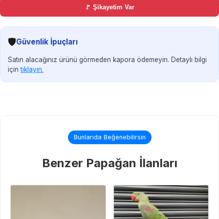
🚩 Şikayetim Var
🛡️
Güvenlik İpuçları
Satın alacağınız ürünü görmeden kapora ödemeyin. Detaylı bilgi
için
tıklayın.
Bunlarıda Beğenebilirsin
Benzer Papağan İlanları