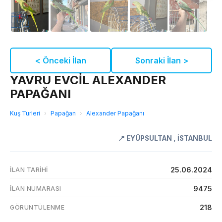
< Önceki İlan
Sonraki İlan >
YAVRU EVCİL ALEXANDER
PAPAĞANI
Kuş Türleri
›
Papağan
›
Alexander Papağanı
📍
EYÜPSULTAN
,
İSTANBUL
25.06.2024
İLAN TARIHI
9475
İLAN NUMARASI
218
GÖRÜNTÜLENME