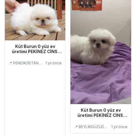
Küt Burun 0 yüz ev
üretimi PEKİNEZ CİNSİ
EVCİLBEBEKLER
📍 PENDİK/İSTANBUL
1 yıl önce
Küt Burun 0 yüz ev
üretimi PEKİNEZ CİNSİ
EVCİLBEBEKLER
📍 BEYLİKDÜZÜ/İSTANBUL
1 yıl önce