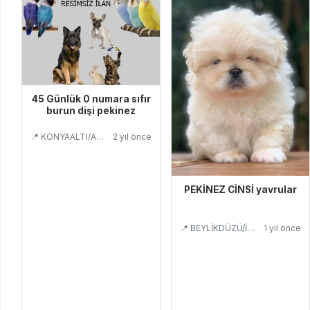
45 Günlük 0 numara sıfır
burun dişi pekinez
📍 KONYAALTI/ANTALYA
2 yıl önce
PEKİNEZ CİNSİ yavrular
📍 BEYLİKDÜZÜ/İSTANBUL
1 yıl önce