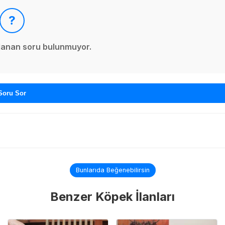
?
ınlanan soru bulunmuyor.
Soru Sor
Bunlarıda Beğenebilirsin
Benzer Köpek İlanları