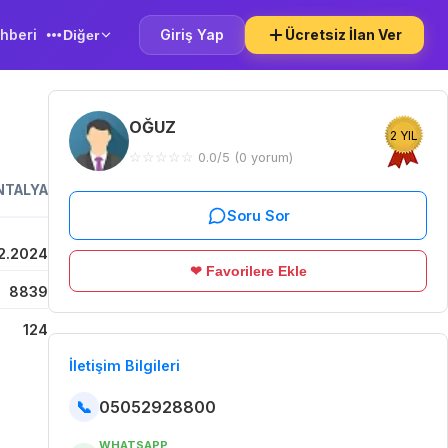
hberi
Giriş Yap
Ücretsiz İlan Ver
Diğer
OĞUZ
2 YIL
☆
☆
☆
☆
☆
0.0/5 (0 yorum)
NTALYA
Soru Sor
2.2024
❤ Favorilere Ekle
8839
124
İletişim Bilgileri
📞
05052928800
WHATSAPP