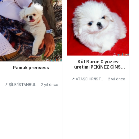
Küt Burun 0 yüz ev
üretimi PEKİNEZ CİNSİ
Pamuk prensess
EVCİLBEBEKLER
📍 ATAŞEHİR/İSTANBUL
2 yıl önce
📍 ŞİLE/İSTANBUL
2 yıl önce