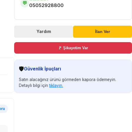
💬
05052928800
Yardım
İlan Ver
🚩 Şikayetim Var
🛡️
Güvenlik İpuçları
Satın alacağınız ürünü görmeden kapora ödemeyin.
Detaylı bilgi için
tıklayın.
oru