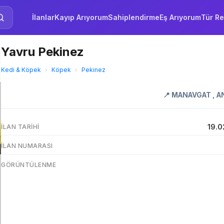
İlanlar
Kayıp Arıyorum
Sahiplendirme
Eş Arıyorum
Tür Re
Yavru Pekinez
Kedi & Köpek
›
Köpek
›
Pekinez
📍
MANAVGAT
,
A
19.0
İLAN TARIHI
İLAN NUMARASI
GÖRÜNTÜLENME