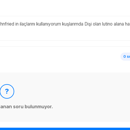
ried in ilaçlarını kullanıyorum kuşlarımda Dişi olan lutino alana hay
0 s
?
ınlanan soru bulunmuyor.