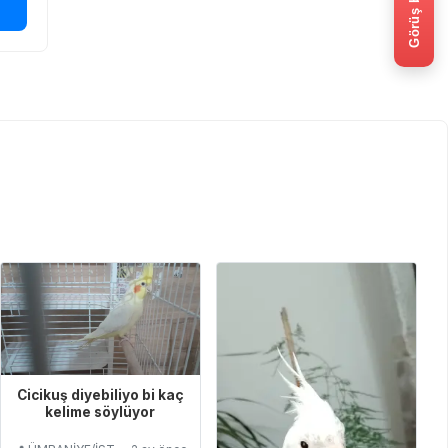
Görüş bildir
Cicikuş diyebiliyo bi kaç
kelime söylüyor