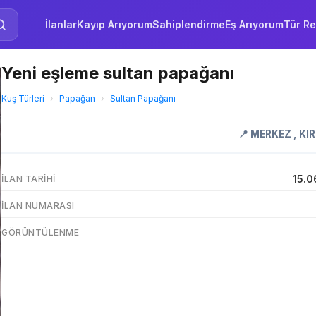
İlanlar
Kayıp Arıyorum
Sahiplendirme
Eş Arıyorum
Tür Re
Yeni eşleme sultan papağanı
Kuş Türleri
›
Papağan
›
Sultan Papağanı
📍
MERKEZ
,
KIR
15.0
İLAN TARIHI
İLAN NUMARASI
GÖRÜNTÜLENME