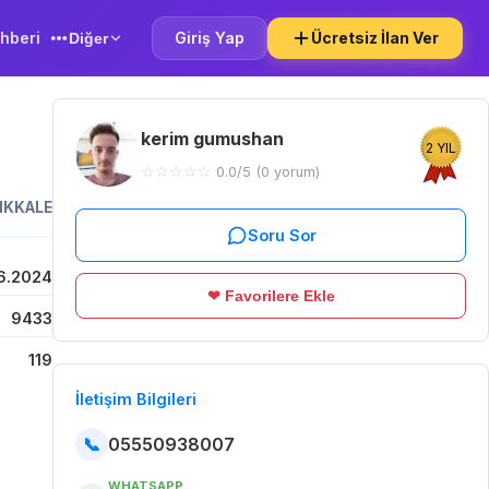
hberi
Giriş Yap
Ücretsiz İlan Ver
Diğer
kerim gumushan
2 YIL
☆
☆
☆
☆
☆
0.0/5 (0 yorum)
IKKALE
Soru Sor
6.2024
❤ Favorilere Ekle
9433
119
İletişim Bilgileri
📞
05550938007
WHATSAPP