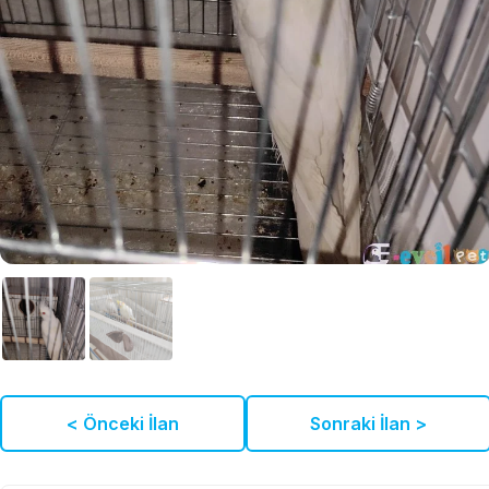
< Önceki İlan
Sonraki İlan >