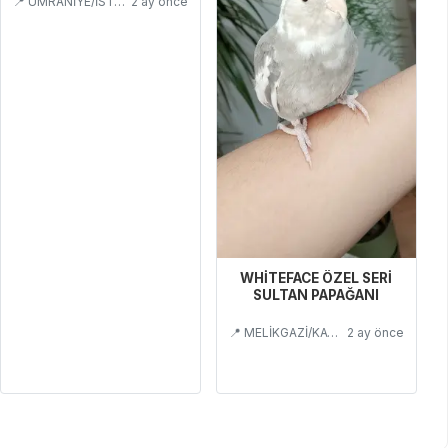
📍 ÜMRANİYE/İSTANBUL
2 ay önce
WHİTEFACE ÖZEL SERİ
SULTAN PAPAĞANI
📍 MELİKGAZİ/KAYSERİ
2 ay önce