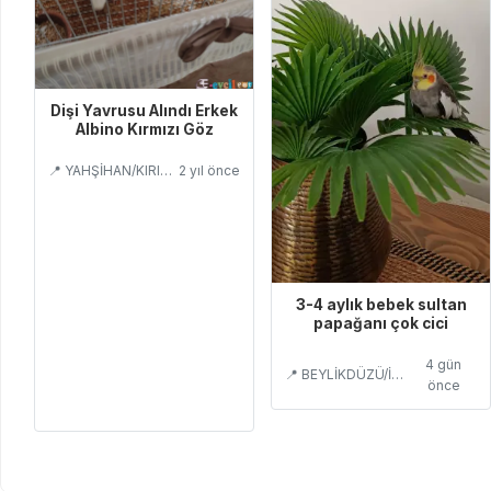
Dişi Yavrusu Alındı Erkek
Albino Kırmızı Göz
📍 YAHŞİHAN/KIRIKKALE
2 yıl önce
3-4 aylık bebek sultan
papağanı çok cici
4 gün
📍 BEYLİKDÜZÜ/İSTANBUL
önce