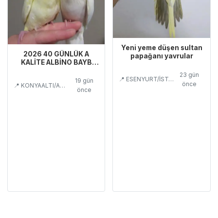
Yeni yeme düşen sultan
2026 40 GÜNLÜK A
papağanı yavrular
KALİTE ALBİNO BAYB
BEBEK ERKEK YAVRU
23 gün
📍 ESENYURT/İSTANBUL
19 gün
önce
📍 KONYAALTI/ANTALYA
önce