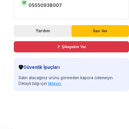
💬
05550938007
Yardım
İlan Ver
🚩 Şikayetim Var
🛡️
Güvenlik İpuçları
Satın alacağınız ürünü görmeden kapora ödemeyin.
Detaylı bilgi için
tıklayın.