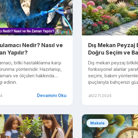
ulamacı Nedir? Nasıl ve
Dış Mekan Peyzaj Bi
n Yapılır?
Doğru Seçim ve Ba
macı, bitki hastalıklarına karşı
Dış mekan peyzaj bitkile
 korunma yöntemidir. Hazırlanışı,
fonksiyonel alanlar yarat
amanı ve ölçüleri hakkında
seçimi, bakım yöntemler
gi edinin.
ipuçlarıyla bahçenizi güze
Devamını Oku
24
📅
22.11.2024
Makale