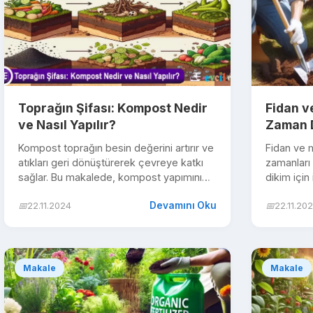
Toprağın Şifası: Kompost Nedir
Fidan v
ve Nasıl Yapılır?
Zaman D
Kompost toprağın besin değerini artırır ve
Fidan ve m
atıkları geri dönüştürerek çevreye katkı
zamanları 
sağlar. Bu makalede, kompost yapımını
dikim için
adım adım öğrenin.
detayları.
Devamını Oku
📅
22.11.2024
📅
22.11.20
Makale
Makale