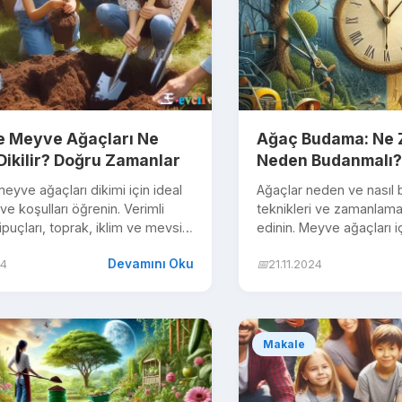
e Meyve Ağaçları Ne
Ağaç Budama: Ne 
ikilir? Doğru Zamanlar
Neden Budanmalı?
eyve ağaçları dikimi için ideal
Ağaçlar neden ve nasıl
ve koşulları öğrenin. Verimli
teknikleri ve zamanlamas
 ipuçları, toprak, iklim ve mevsim
edinin. Meyve ağaçları i
budama yöntemlerini ke
Devamını Oku
24
📅
21.11.2024
Makale