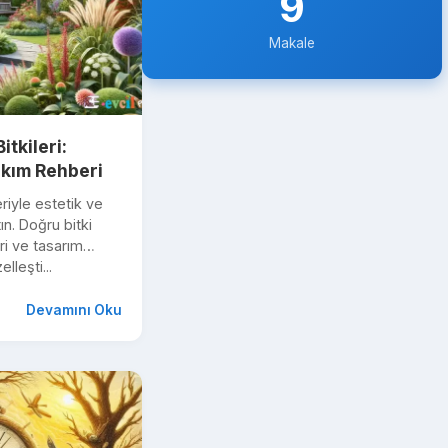
9
Makale
tkileri:
kım Rehberi
riyle estetik ve
ın. Doğru bitki
i ve tasarım
lleşti...
Devamını Oku