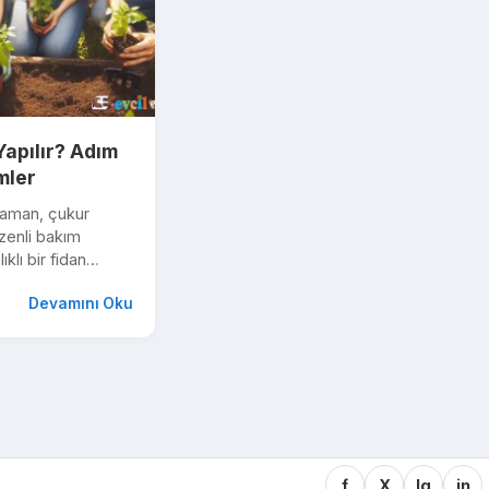
Yapılır? Adım
mler
zaman, çukur
üzenli bakım
klı bir fidan
i keşfedin!
Devamını Oku
f
X
Ig
in