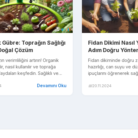
 Gübre: Toprağın Sağlığı
Fidan Dikimi Nasıl 
 Doğal Çözüm
Adım Doğru Yönte
n verimliliğini artırın! Organik
Fidan dikiminde doğru 
r, nasıl kullanılır ve toprağa
hazırlığı, can suyu ve d
faydaları keşfedin. Sağlıklı ve
ipuçlarını öğrenerek sağlı
rak için doğ...
yetiştirin. Detayları şimd
Devamını Oku
4
📅
20.11.2024