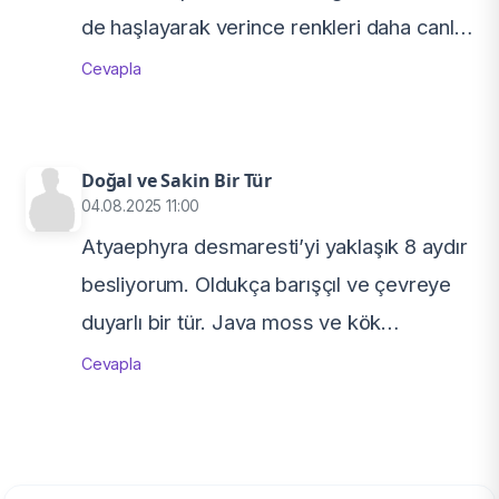
de haşlayarak verince renkleri daha canlı
hale geliyor. Otçul yapıları kesinlikle göz
Cevapla
ardı edilmemeli.
Doğal ve Sakin Bir Tür
04.08.2025 11:00
Atyaephyra desmaresti’yi yaklaşık 8 aydır
besliyorum. Oldukça barışçıl ve çevreye
duyarlı bir tür. Java moss ve kök
dekorlarıyla ortamda doğal bir görüntü
Cevapla
oluşturunca çok aktif ve mutlu oluyorlar.