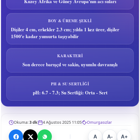
Kuzey Afrika ve Güney Avrupa'nın acı suları
BOY & ÜREME ŞEKLI
Dişiler 4 cm, erkekler 2.3 cm; yılda 1 kez ürer, dişiler
1500'e kadar yumurta taşıyabilir
KARAKTERI
Son derece barışçıl ve sakin, uyumlu davranışlı
PH & SU SERTLIĞI
pH: 6.7 - 7.3; Su Sertliği: Orta - Sert
Okuma:
3 dk
4 Ağustos 2025 11:05
Omurgasızlar
A
A-
A+