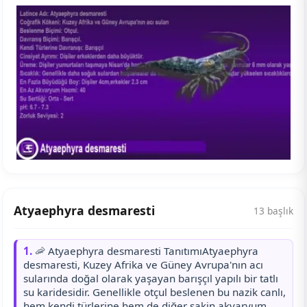
Atyaephyra desmaresti
13 başlık
1.
🦐 Atyaephyra desmaresti TanıtımıAtyaephyra
desmaresti, Kuzey Afrika ve Güney Avrupa'nın acı
sularında doğal olarak yaşayan barışçıl yapılı bir tatlı
su karidesidir. Genellikle otçul beslenen bu nazik canlı,
hem kendi türlerine hem de diğer sakin akvaryum