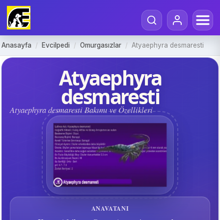
Anasayfa
/
Evcilpedi
/
Omurgasızlar
/
Atyaephyra desmaresti
Atyaephyra
desmaresti
Atyaephyra desmaresti Bakımı ve Özellikleri
ANAVATANI