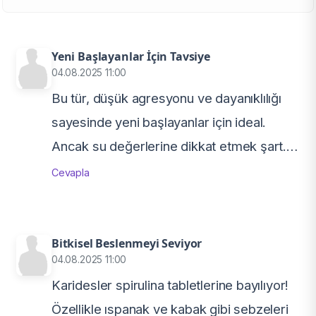
Yeni Başlayanlar İçin Tavsiye
04.08.2025 11:00
Bu tür, düşük agresyonu ve dayanıklılığı
sayesinde yeni başlayanlar için ideal.
Ancak su değerlerine dikkat etmek şart.
Özellikle pH ve sertlik stabil olmalı, aksi
Cevapla
takdirde molting sorunları görülebiliyor.
Bitkisel Beslenmeyi Seviyor
04.08.2025 11:00
Karidesler spirulina tabletlerine bayılıyor!
Özellikle ıspanak ve kabak gibi sebzeleri