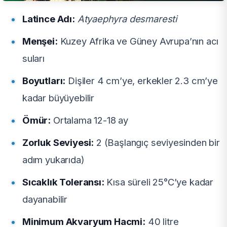
Latince Adı:
Atyaephyra desmaresti
Menşei:
Kuzey Afrika ve Güney Avrupa’nın acı
suları
Boyutları:
Dişiler 4 cm’ye, erkekler 2.3 cm’ye
kadar büyüyebilir
Ömür:
Ortalama 12-18 ay
Zorluk Seviyesi:
2 (Başlangıç seviyesinden bir
adım yukarıda)
Sıcaklık Toleransı:
Kısa süreli 25°C’ye kadar
dayanabilir
Minimum Akvaryum Hacmi:
40 litre