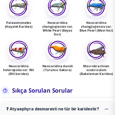
Palaeomonetes
Neocaridina
Neocaridina
(Hayalet Karides)
zhangjiajiensis var.
zhangjiajiensis var.
White Pearl (Beyaz
Blue Pearl (Mavi İnci)
İnci)
Neocaridina
Neocaridina davidi
Macrobrachium
heteropoda var. Rili
(Turuncu Sakura)
scabriculum
(Rili karides)
(Bukalemun Karides)
Sıkça Sorulan Sorular
❓ Atyaephyra desmaresti ne tür bir karidestir?