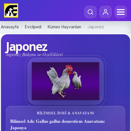
Anasayfa
/
Evcilpedi
/
Kümes Hayvanları
/
Japonez
Japonez
Japonez Bakımı ve Özellikleri
BILIMSEL ISMI & ANAVATANI
Bilimsel Adı: Gallus gallus domesticus Anavatanı:
Japonya