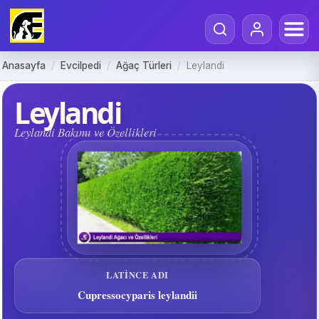
Anasayfa
/
Evcilpedi
/
Ağaç Türleri
/
Leylandi
Leylandi
Leylandi Bakımı ve Özellikleri
LATINCE ADI
Cupressocyparis leylandii