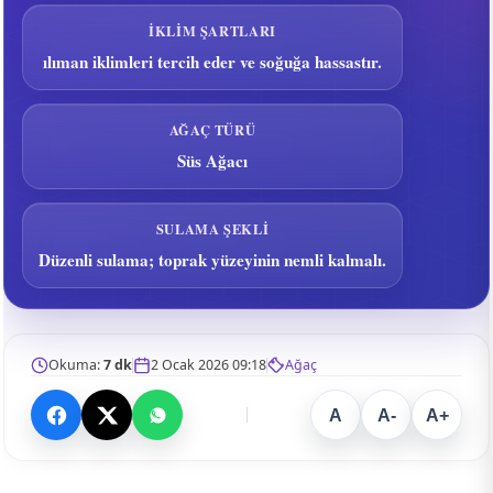
İKLIM ŞARTLARI
ılıman iklimleri tercih eder ve soğuğa hassastır.
AĞAÇ TÜRÜ
Süs Ağacı
SULAMA ŞEKLI
Düzenli sulama; toprak yüzeyinin nemli kalmalı.
Okuma:
7 dk
2 Ocak 2026 09:18
Ağaç
A
A-
A+