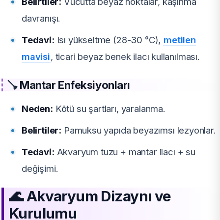
Belirtiler:
Vücutta beyaz noktalar, kaşınma
davranışı.
Tedavi:
Isı yükseltme (28-30 °C),
metilen
mavisi
, ticari beyaz benek ilacı kullanılması.
🪠
Mantar Enfeksiyonları
Neden:
Kötü su şartları, yaralanma.
Belirtiler:
Pamuksu yapıda beyazımsı lezyonlar.
Tedavi:
Akvaryum tuzu + mantar ilacı + su
değişimi.
🌊 Akvaryum Dizaynı ve
Kurulumu