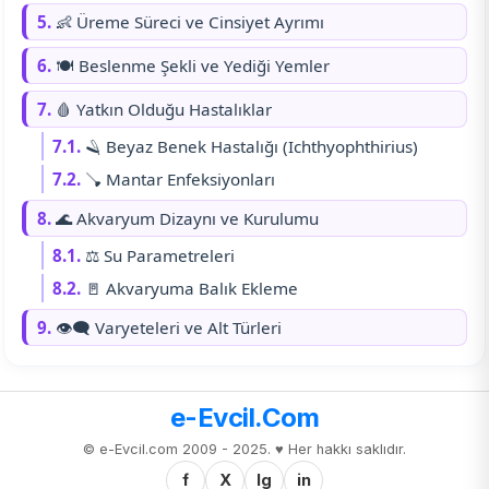
5.
👶 Üreme Süreci ve Cinsiyet Ayrımı
6.
🍽️ Beslenme Şekli ve Yediği Yemler
7.
🩸 Yatkın Olduğu Hastalıklar
7.1.
🪒 Beyaz Benek Hastalığı (Ichthyophthirius)
7.2.
🪠 Mantar Enfeksiyonları
8.
🌊 Akvaryum Dizaynı ve Kurulumu
8.1.
⚖️ Su Parametreleri
8.2.
🚪 Akvaryuma Balık Ekleme
9.
👁‍🗨️ Varyeteleri ve Alt Türleri
e-Evcil.Com
© e-Evcil.com 2009 - 2025. ♥️ Her hakkı saklıdır.
f
X
Ig
in