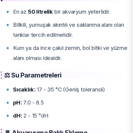
En az
50 litrelik
bir akvaryum yeterlidir.
Bitkili, yumuşak akıntılı ve saklanma alanı olan
tanklar tercih edilmelidir.
Kum ya da ince çakıl zemin, bol bitki ve yüzme
alanı olması idealdir.
⚖️ Su Parametreleri
Sıcaklık:
17 - 35 °C (Geniş toleranslı)
pH:
7.0 - 8.5
dH:
2 - 15 °dH
🚪 Akvaryuma Balık Ekleme