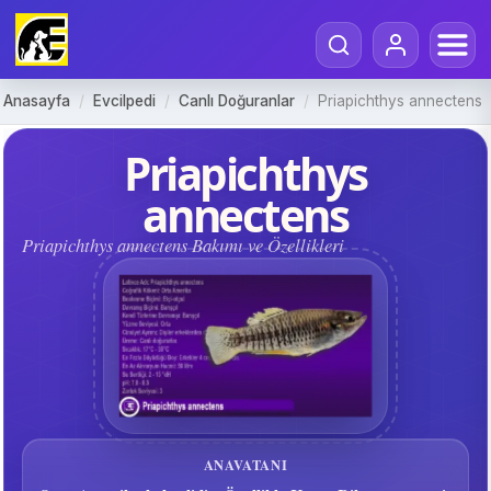
Anasayfa
/
Evcilpedi
/
Canlı Doğuranlar
/
Priapichthys annectens
Priapichthys
annectens
Priapichthys annectens Bakımı ve Özellikleri
ANAVATANI