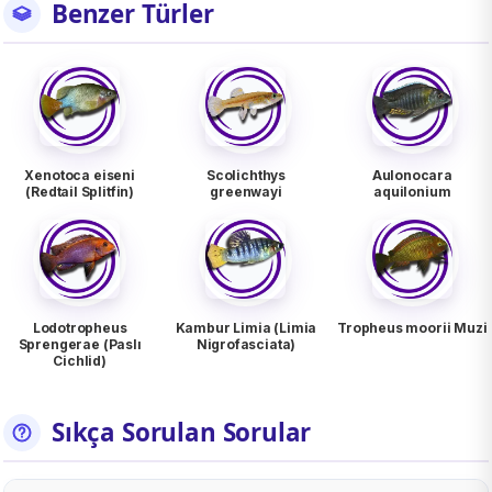
Benzer Türler
Xenotoca eiseni
Scolichthys
Aulonocara
(Redtail Splitfin)
greenwayi
aquilonium
Lodotropheus
Kambur Limia (Limia
Tropheus moorii Muzi
Sprengerae (Paslı
Nigrofasciata)
Cichlid)
Sıkça Sorulan Sorular