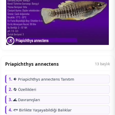
Priapichthys annectens
13 başlık
1.
🐠 Priapichthys annectens Tanıtım
2.
🔄 Özellikleri
3.
🌊 Davranışları
4.
🐟 Birlikte Yaşayabildiği Balıklar