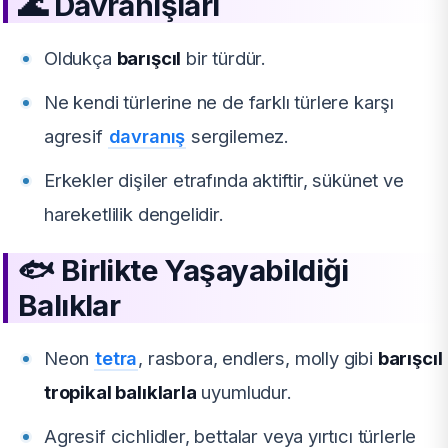
🌊 Davranışları
Oldukça
barışcıl
bir türdür.
Ne kendi türlerine ne de farklı türlere karşı
agresif
davranış
sergilemez.
Erkekler dişiler etrafında aktiftir, sükünet ve
hareketlilik dengelidir.
🐟 Birlikte Yaşayabildiği
Balıklar
Neon
tetra
, rasbora, endlers, molly gibi
barışcıl
tropikal balıklarla
uyumludur.
Agresif cichlidler, bettalar veya yırtıcı türlerle