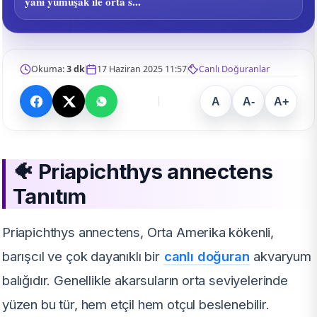
yani yumuşak ile orta s...
Okuma:
3 dk
17 Haziran 2025 11:57
Canlı Doğuranlar
A
A-
A+
🐠 Priapichthys annectens
Tanıtım
Priapichthys annectens, Orta Amerika kökenli,
barışcıl ve çok dayanıklı bir
canlı doğuran
akvaryum
balığıdır. Genellikle akarsuların orta seviyelerinde
yüzen bu tür, hem etçil hem otçul beslenebilir.