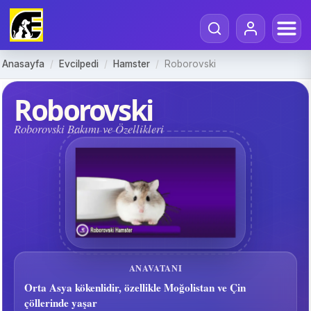
Anasayfa
/
Evcilpedi
/
Hamster
/
Roborovski
Roborovski
Roborovski Bakımı ve Özellikleri
ANAVATANI
Orta Asya kökenlidir, özellikle Moğolistan ve Çin
çöllerinde yaşar