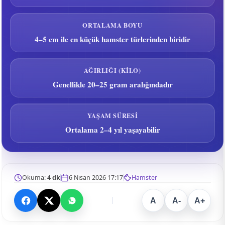
ORTALAMA BOYU
4–5 cm ile en küçük hamster türlerinden biridir
AĞIRLIĞI (KILO)
Genellikle 20–25 gram aralığındadır
YAŞAM SÜRESI
Ortalama 2–4 yıl yaşayabilir
Okuma:
4 dk
6 Nisan 2026 17:17
Hamster
A
A-
A+