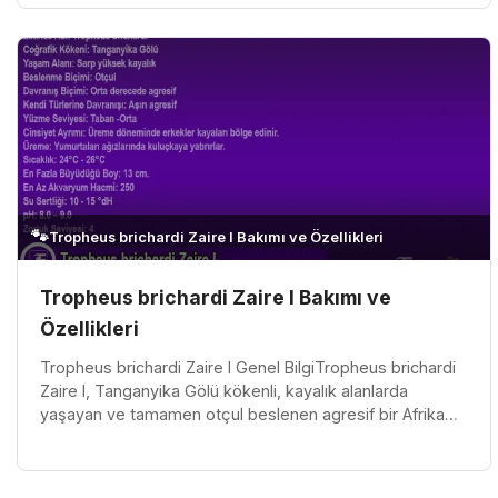
🐾
Tropheus brichardi Zaire I Bakımı ve Özellikleri
Tropheus brichardi Zaire I Bakımı ve
Özellikleri
Tropheus brichardi Zaire I Genel BilgiTropheus brichardi
Zaire I, Tanganyika Gölü kökenli, kayalık alanlarda
yaşayan ve tamamen otçul beslenen agresif bir Afrika
cikletidir. Sürü h...