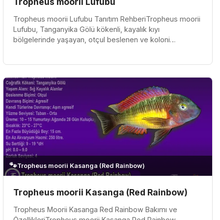
Tropheus moorii Lufubu
Tropheus moorii Lufubu Tanıtım RehberiTropheus moorii
Lufubu, Tanganyika Gölü kökenli, kayalık kıyı
bölgelerinde yaşayan, otçul beslenen ve koloni
düzeniyle bakılması gereken dikka...
🐾
Tropheus moorii Kasanga (Red Rainbow)
Tropheus moorii Kasanga (Red Rainbow)
Tropheus Moorii Kasanga Red Rainbow Bakımı ve
ÖzellikleriTropheus moorii Kasanga Red Rainbow,