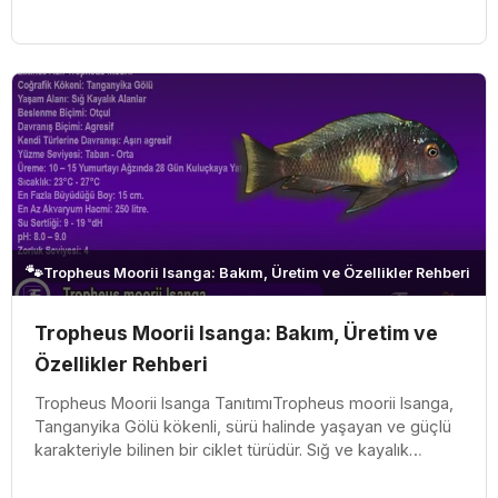
beslenmeli ve yüks...
🐾
Tropheus Moorii Isanga: Bakım, Üretim ve Özellikler Rehberi
Tropheus Moorii Isanga: Bakım, Üretim ve
Özellikler Rehberi
Tropheus Moorii Isanga TanıtımıTropheus moorii Isanga,
Tanganyika Gölü kökenli, sürü halinde yaşayan ve güçlü
karakteriyle bilinen bir ciklet türüdür. Sığ ve kayalık
alanlarda yaşa...