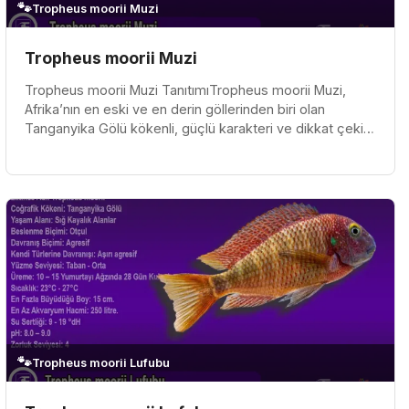
🐾
Tropheus moorii Muzi
Tropheus moorii Muzi
Tropheus moorii Muzi TanıtımıTropheus moorii Muzi,
Afrika’nın en eski ve en derin göllerinden biri olan
Tanganyika Gölü kökenli, güçlü karakteri ve dikkat çekici
renkleriyle biline...
🐾
Tropheus moorii Lufubu