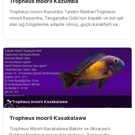
Tropheus moorii Kazumba
Tropheus moorii Kazumba Tanıtım RehberiTropheus
moorii Kazumba, Tanganyika Gölü’nün kayalık ve bol ışık
alan sığ bölgelerine adapte olmuş, güçlü karakterli ve
dikkat isteyen bir Af...
🐾
Tropheus moorii Kasakalawe
Tropheus moorii Kasakalawe
Tropheus Moorii Kasakalawe Bakımı ve Akvaryum
RehberiTropheus moorii Kasakalawe, Tanganyika