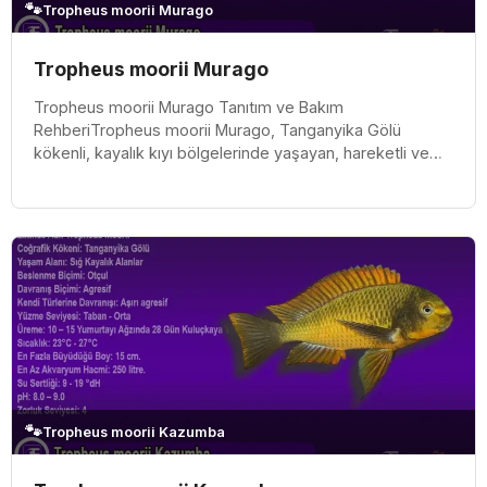
🐾
Tropheus moorii Murago
Tropheus moorii Murago
Tropheus moorii Murago Tanıtım ve Bakım
RehberiTropheus moorii Murago, Tanganyika Gölü
kökenli, kayalık kıyı bölgelerinde yaşayan, hareketli ve
karakterli bir Afrika cikletidir. “M...
🐾
Tropheus moorii Kazumba