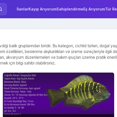
İlanlar
Kayıp Arıyorum
Sahiplendirme
Eş Arıyorum
Tür Re
evdiği balık gruplarından biridir. Bu kategori, cichlid türleri, doğal 
in özellikleri, beslenme alışkanlıkları ve üreme süreçleriyle ilgili d
ulları, akvaryum düzenlemeleri ve bakım ipuçları üzerine pratik öneri
k için bilgi sahibi olabilirsiniz.