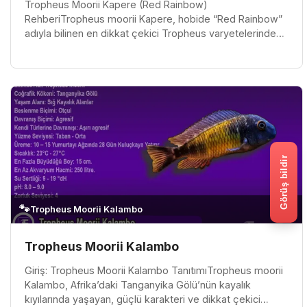
Tropheus Moorii Kapere (Red Rainbow)
RehberiTropheus moorii Kapere, hobide “Red Rainbow”
adıyla bilinen en dikkat çekici Tropheus varyetelerinden
biridir. Tanganyika Gölü’nün kayal...
Görüş bildir
🐾
Tropheus Moorii Kalambo
Tropheus Moorii Kalambo
Giriş: Tropheus Moorii Kalambo TanıtımıTropheus moorii
Kalambo, Afrika’daki Tanganyika Gölü’nün kayalık
kıyılarında yaşayan, güçlü karakteri ve dikkat çekici