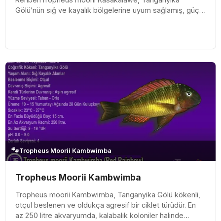
Gölü’nün sığ ve kayalık bölgelerine uyum sağlamış, güçlü
karakterli ve koloni düzeniyle...
🐾
Tropheus Moorii Kambwimba
Tropheus Moorii Kambwimba
Tropheus moorii Kambwimba, Tanganyika Gölü kökenli,
otçul beslenen ve oldukça agresif bir ciklet türüdür. En
az 250 litre akvaryumda, kalabalık koloniler halinde