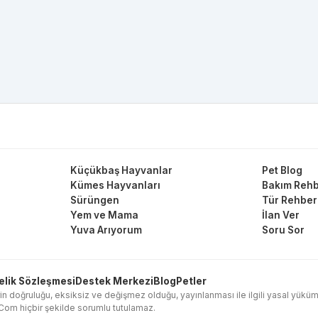
Küçükbaş Hayvanlar
Pet Blog
Kümes Hayvanları
Bakım Rehb
Sürüngen
Tür Rehber
Yem ve Mama
İlan Ver
Yuva Arıyorum
Soru Sor
elik Sözleşmesi
Destek Merkezi
Blog
Petler
in doğruluğu, eksiksiz ve değişmez olduğu, yayınlanması ile ilgili yasal yükümlülük
l.Com hiçbir şekilde sorumlu tutulamaz.