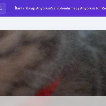
İlanlar
Kayıp Arıyorum
Sahiplendirme
Eş Arıyorum
Tür Re