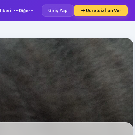
hberi
Giriş Yap
Ücretsiz İlan Ver
Diğer