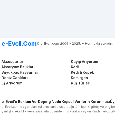
e-Evcil.Com
© e-Evcil.com 2009 - 2025. ♥️ Her hakkı saklıdır.
Aksesuarlar
Kayıp Arıyorum
Akvaryum Balıkları
Kedi
Büyükbaş Hayvanlar
Kedi & Köpek
Deniz Canlıları
Kemirgen
Eş Arıyorum
Kuş Türleri
e-Evcil'e Reklam Ver
Doping Nedir
Kişisel Verilerin Korunması
Üy
e-Evcil.com'da yer alan kullanıcıların oluşturduğu tüm içerik, görüş ve bilgiler
yanlışlık, eksiklik veya yasalarla düzenlenmiş kurallara aykırılığından e-Evci