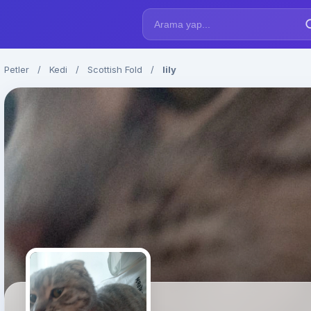
Petler
/
Kedi
/
Scottish Fold
/
lily