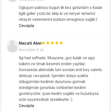
Ogluşum pabloyu bugun ilk kez götürdüm o kadar
ilgilli güller yüzlü bir ekip ki ve heryer tertemiz
nihayet veterinerimi buldum emeğinize sağlık:)
Cevapla
Necati Akın
10.01.2024 17:35
Ilgi had safhada. Muayene, goz kulak ve agız
bakımı ve tırnak kesimini önden yaptilar.
Sonrasinda aklimdaki tum sorulari erdi bey sabırla
dinleyip cevapladi. İşimden dolayi uzakta
oldugumdan kedimin durumunu gormek
istedigimde goruntulu sohbetten kedimi
gosteriyorlar. Şuan kedim saglıklı ve huzurluysa
sizin sayenizdedir tesekkurler :)
Cevapla