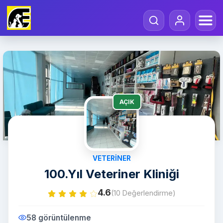
AÇIK
VETERINER
100.Yıl Veteriner Kliniği
4.6
(10 Değerlendirme)
58 görüntülenme