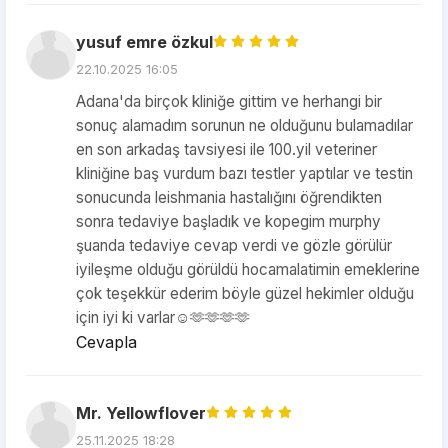
yusuf emre özkul
22.10.2025 16:05
Adana'da birçok kliniğe gittim ve herhangi bir
sonuç alamadım sorunun ne olduğunu bulamadılar
en son arkadaş tavsiyesi ile 100.yil veteriner
kliniğine baş vurdum bazı testler yaptılar ve testin
sonucunda leishmania hastalığını öğrendikten
sonra tedaviye başladık ve kopegim murphy
şuanda tedaviye cevap verdi ve gözle görülür
iyileşme olduğu görüldü hocamalatimin emeklerine
çok teşekkür ederim böyle güzel hekimler olduğu
için iyi ki varlar☺️🫶🫶🫶🫶
Cevapla
Mr. Yellowflover
25.11.2025 18:28