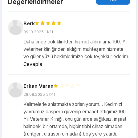
Değerlendirmeler
Berk
09.10.2025 11:21
Daha önce çok klinikten hizmet aldım ama 100. Yıl
veteriner kliniğinden aldığım muhteşem hizmete
ve güler yüzlü hekimlerimize çok teşekkür ederim.
Cevapla
Erkan Varan
28.08.2025 21:41
Kelimelerle anlatmakta zorlanıyorum… Kedimizi
yavrumuz casper'ı güvenip emanet ettiğimiz 100.
Yıl Veteriner Kliniği, onu günlerce sağlıksız, inşaat
halindeki bir ortamda, hiçbir tıbbi cihaz olmadan
(röntgen, ultrason olmadan) boş yere yatırdı.