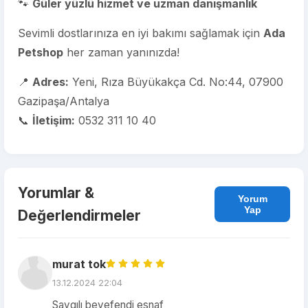
🐾
Güler yüzlü hizmet ve uzman danışmanlık
Sevimli dostlarınıza en iyi bakımı sağlamak için
Ada
Petshop
her zaman yanınızda!
📍
Adres:
Yeni, Rıza Büyükakça Cd. No:44, 07900
Gazipaşa/Antalya
📞
İletişim:
0532 311 10 40
Yorumlar &
Yorum
Yap
Değerlendirmeler
murat tok
13.12.2024 22:04
Saygılı beyefendi esnaf