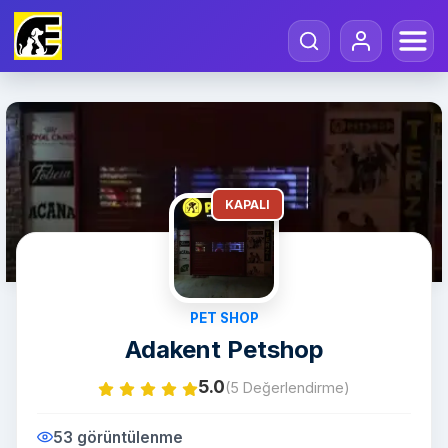
KAPALI
PET SHOP
Adakent Petshop
5.0
(5 Değerlendirme)
53 görüntülenme