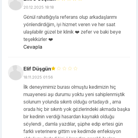
20.12.2025 18:18
Gönül rahatlığıyla referans olup arkadaşlarımı
yönlendirdiğim, iyi hizmet veren ve her saat
ulaşılabilir güzel bir klinik ❤️ zefer ve baki beye
teşekkürler ❤️
Cevapla
Elif Düşgün
18.11.2025 01:56
İlk deneyimimiz burası olmuştu kedimizin hiç
muayenesi aşı durumu yoktu yeni sahiplenmiştik
solunum yolunda sıkıntı olduğu ortadaydı , ama
orada hiç bir sıkıntı yok gözlerindeki akmada başka
bir kedinin verdiği hasardan kaynaklı olduğu
söylendi , damla yazdılar, şüphe edip ertesi gün
farklı veterinere gittim ve kedimde enfeksiyon