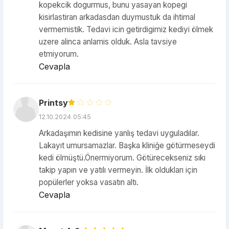
kopekcik dogurmus, bunu yasayan kopegi
kisirlastiran arkadasdan duymustuk da ihtimal
vermemistik. Tedavi icin getirdigimiz kediyi ölmek
uzere alinca anlamis olduk. Asla tavsiye
etmiyorum.
Cevapla
Printsy
12.10.2024 05:45
Arkadaşımın kedisine yanlış tedavi uyguladılar.
Lakayıt umursamazlar. Başka kliniğe götürmeseydi
kedi ölmüştü.Önermiyorum. Götürecekseniz sıkı
takip yapın ve yatılı vermeyin. İlk oldukları için
popülerler yoksa vasatın altı.
Cevapla