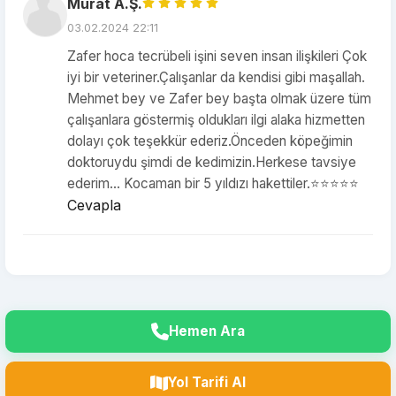
Murat A.Ş.
03.02.2024 22:11
Zafer hoca tecrübeli işini seven insan ilişkileri Çok
iyi bir veteriner.Çalışanlar da kendisi gibi maşallah.
Mehmet bey ve Zafer bey başta olmak üzere tüm
çalışanlara göstermiş oldukları ilgi alaka hizmetten
dolayı çok teşekkür ederiz.Önceden köpeğimin
doktoruydu şimdi de kedimizin.Herkese tavsiye
ederim… Kocaman bir 5 yıldızı hakettiler.⭐️⭐️⭐️⭐️⭐️
Cevapla
Hemen Ara
Yol Tarifi Al