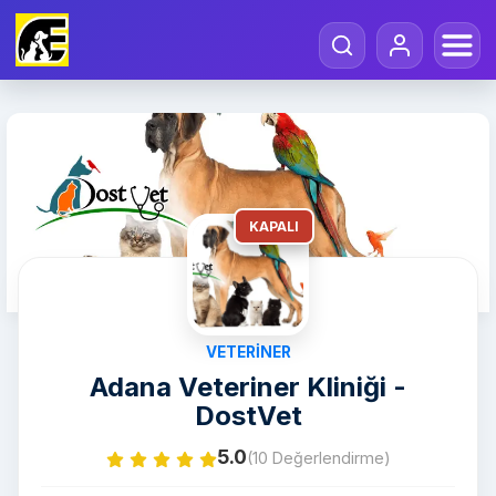
KAPALI
VETERINER
Adana Veteriner Kliniği -
DostVet
5.0
(10 Değerlendirme)