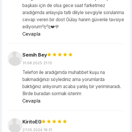
başkası için de olsa gece saat farketmez
aradığımda anlayışla tatlı diliyle sevgiyle sorularıma
cevap veren bir dost Gülay hanım güvenle tavsiye
ediyorum🐆🐆❤️🌹
Cevapla
Semih Bey
31.08.2025 21:13
Telefon ile aradığımda muhabbet kuşu na
bakmadığınızı söylediniz ama yorumlarda
baktığınız anlıyorum acaba yanlış bir yeriminaradı.
Birde buradan sormak isterim
Cevapla
KiritoEG
27.05.2024 19:31