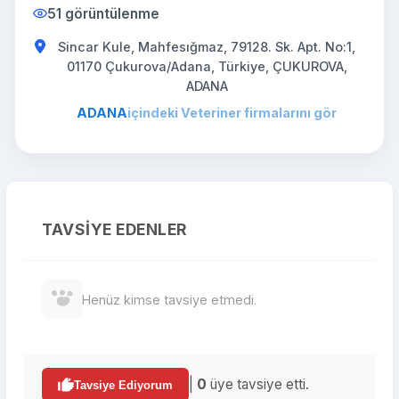
51 görüntülenme
Sincar Kule, Mahfesığmaz, 79128. Sk. Apt. No:1,
01170 Çukurova/Adana, Türkiye, ÇUKUROVA,
ADANA
ADANA
içindeki Veteriner firmalarını gör
TAVSIYE EDENLER
Henüz kimse tavsiye etmedi.
|
0
üye tavsiye etti.
Tavsiye Ediyorum