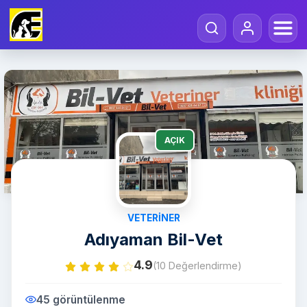
AÇIK
VETERINER
Adıyaman Bil-Vet
4.9
(10 Değerlendirme)
45 görüntülenme