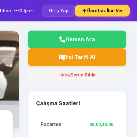
hberi
Giriş Yap
Ücretsiz İlan Ver
Diğer
Hemen Ara
Yol Tarifi Al
Hata/Sorun Bildir
Çalışma Saatleri
Pazartesi
09:00,19:00