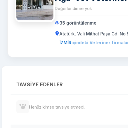
Değerlendirme yok
35 görüntülenme
Atatürk, Vali Mithat Paşa Cd. No
İZMİR
içindeki Veteriner firmala
TAVSIYE EDENLER
Henüz kimse tavsiye etmedi.