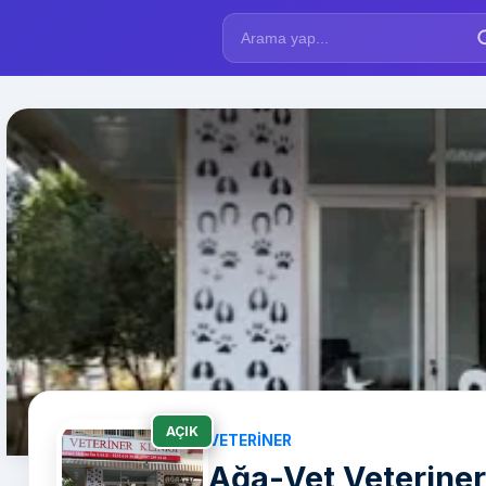
AÇIK
VETERINER
Ağa-Vet Veteriner 