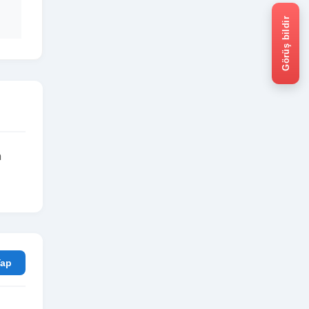
Görüş bildir
n
rum Yap