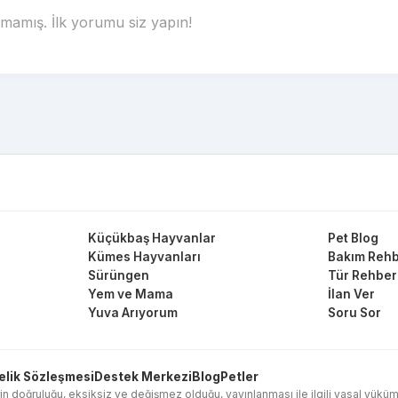
amış. İlk yorumu siz yapın!
Küçükbaş Hayvanlar
Pet Blog
Kümes Hayvanları
Bakım Rehb
Sürüngen
Tür Rehber
Yem ve Mama
İlan Ver
Yuva Arıyorum
Soru Sor
elik Sözleşmesi
Destek Merkezi
Blog
Petler
in doğruluğu, eksiksiz ve değişmez olduğu, yayınlanması ile ilgili yasal yükümlülük