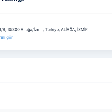
:8/B, 35800 Aliağa/İzmir, Türkiye, ALİAĞA, İZMİR
rını gör