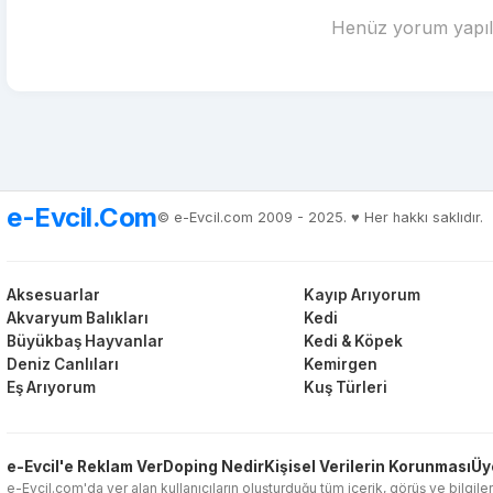
Henüz yorum yapılm
e-Evcil.Com
© e-Evcil.com 2009 - 2025. ♥️ Her hakkı saklıdır.
Aksesuarlar
Kayıp Arıyorum
Akvaryum Balıkları
Kedi
Büyükbaş Hayvanlar
Kedi & Köpek
Deniz Canlıları
Kemirgen
Eş Arıyorum
Kuş Türleri
e-Evcil'e Reklam Ver
Doping Nedir
Kişisel Verilerin Korunması
Üy
e-Evcil.com'da yer alan kullanıcıların oluşturduğu tüm içerik, görüş ve bilgiler