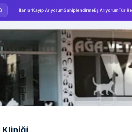
İlanlar
Kayıp Arıyorum
Sahiplendirme
Eş Arıyorum
Tür Re
Kliniği