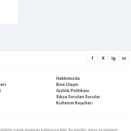
f
X
Ig
in
Hakkımızda
eri
Bize Ulaşın
i
Gizlilik Politikası
Sıkça Sorulan Sorular
Kullanım Koşulları
ler içeriği oluşturan kullanıcıya aittir. Bu içeriğin, görüş ve bilgilerin