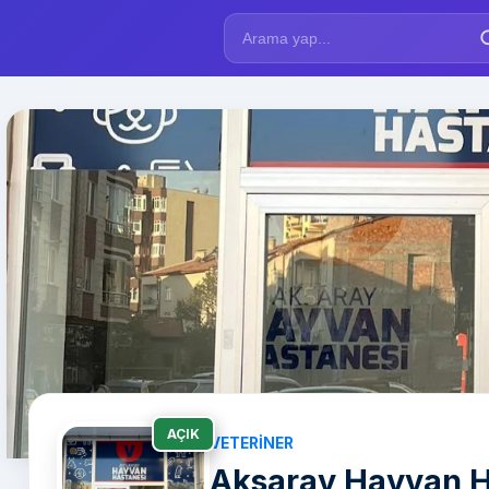
AÇIK
VETERINER
Aksaray Hayvan H