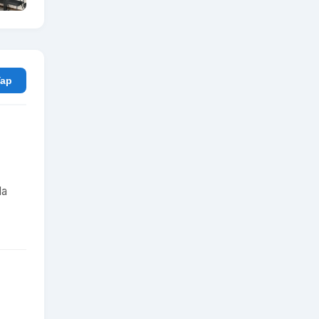
rum Yap
da