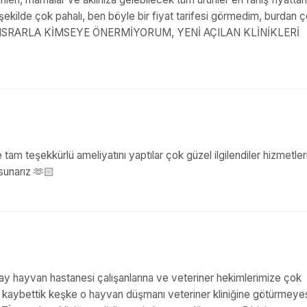
 şekilde çok pahalı, ben böyle bir fiyat tarifesi görmedim, burdan 
elirdi, ISRARLA KİMSEYE ÖNERMİYORUM, YENİ AÇILAN KLİNİKLERİ
 tam teşekkürlü ameliyatını yaptılar çok güzel ilgilendiler hizmetle
sunarız 🫶🏻
y hayvan hastanesi çalışanlarına ve veteriner hekimlerimize çok
 kaybettik keşke o hayvan düşmanı veteriner kliniğine götürmeyes