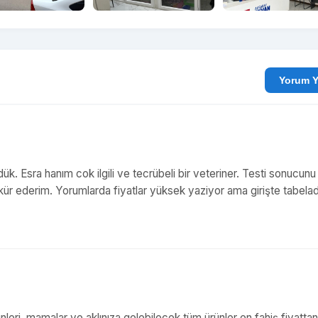
Yo
ük. Esra hanım cok ilgili ve tecrübeli bir veteriner. Testi sonucunu
ekkür ederim. Yorumlarda fiyatlar yüksek yaziyor ama girişte tabela
ri, mamalar ve aklınıza gelebilecek tüm ürünler en fahiş fiyattan