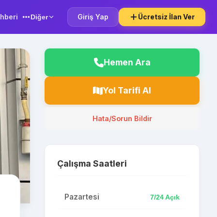
hberi
Giriş Yap
Ücretsiz İlan Ver
Diğer
Hemen Ara
Yol Tarifi Al
Hata/Sorun Bildir
Çalışma Saatleri
Pazartesi
7/24 Açık