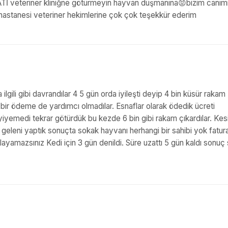
ATİ veteriner kliniğne götürmeyin hayvan düşmanına😡bizim canım
 hastanesi veteriner hekimlerine çok çok teşekkür ederim
ilgili gibi davrandılar 4 5 gün orda iyileşti deyip 4 bin küsür rakam
r ödeme de yardımcı olmadılar. Esnaflar olarak ödedik ücreti
iyemedi tekrar götürdük bu kezde 6 bin gibi rakam çıkardılar. Kesi
 geleni yaptık sonuçta sokak hayvanı herhangi bir sahibi yok fatur
amazsınız Kedi için 3 gün denildi. Süre uzattı 5 gün kaldı sonuç s