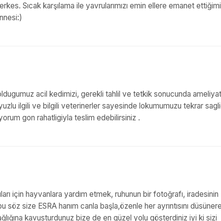
 herkes. Sıcak karşılama ile yavrularımızı emin ellere emanet ettiğimi
annesi:)
ldugumuz acil kedimizi, gerekli tahlil ve tetkik sonucunda ameliya
 yuzlu ilgili ve bilgili veterinerler sayesinde lokumumuzu tekrar sagl
rum gon rahatligiyla teslim edebilirsiniz .
ları için hayvanlara yardım etmek, ruhunun bir fotoğrafı, iradesinin
bu söz size ESRA hanım canla başla,özenle her ayrıntısını düsüner
ğlığına kavusturdunuz bize de en güzel yolu gösterdiniz iyi ki sizi