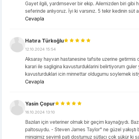
Gayet ilgili, yardımsever bir ekip. Ailemizden biri gibi
seferinde anlıyoruz. İyi ki varsınız. 5 tekir kedinin süt 
Cevapla
Hatıra Türkoğlu
12.10.2024 15:54
Aksaray hayvan hastanesine tafsite uzerine getirmis o
karari ile sagligina kavusturduklarini belirtiyorum guler
kavusturduklari icin minnettar oldugumu soylemek istiyo
Cevapla
Yasin Çopur
16.10.2024 13:10
Bazıları için veteriner olmak bir geçim kaynağıydı. Bazı
paltosuydu. - Steven James Taylor" ne güzel yakıştı 
minigimiz sevimli pati dostumuz sütlacı çok şükür ki sa