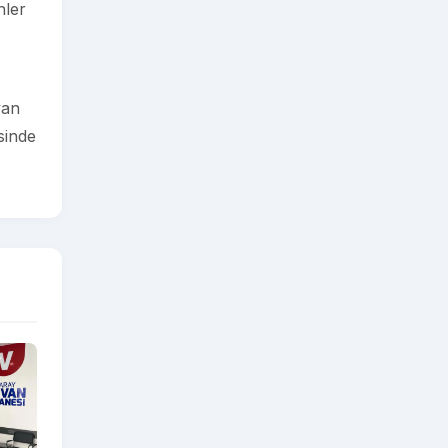
nler
van
sinde