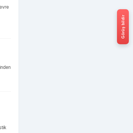
çevre
Görüş bildir
rinden
tik