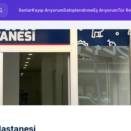
İlanlar
Kayıp Arıyorum
Sahiplendirme
Eş Arıyorum
Tür Re
astanesi