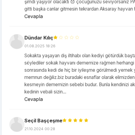
şimdi yaşıyor olacaktı 😞 çocuğunuzu seviyorsanız P
gitti başka canlar gitmesin tekrardan Aksaray hayvan
Cevapla
Dündar Kılıç
01.08.2025 18:26
Sokakta yaşayan diş iltihabı olan kediyi götürdük başta 
söylediler sokak hayvanı dememize rağmen herhangi bi
sonrasında kedi de hiç bir iyileşme görülmedi yemek y
memnun değiliz.biz buradaki esnaflar olarak elimizden
kesmeyin dememizin sebebi budur. Bunla kendinizi aklay
kedinin vebali sizin...
Cevapla
Seçil Başçeşme
21.10.2024 00:28