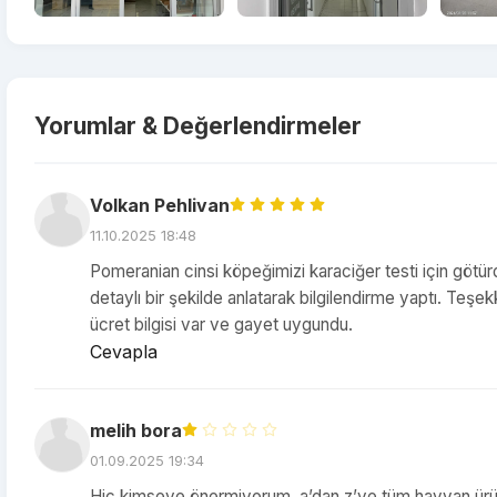
Yorumlar & Değerlendirmeler
Volkan Pehlivan
11.10.2025 18:48
Pomeranian cinsi köpeğimizi karaciğer testi için götürd
detaylı bir şekilde anlatarak bilgilendirme yaptı. Teş
ücret bilgisi var ve gayet uygundu.
Cevapla
melih bora
01.09.2025 19:34
Hiç kimseye önermiyorum, a’dan z’ye tüm hayvan ürünle