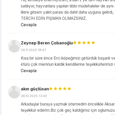
satılıyor, hayvanlara yapılan tıbbi müdehaleler de aynı
illere gitsem yakıt parası da dahil daha uyguna g
TERCİH EDİN PİŞMAN OLMAZSINIZ.
Cevapla
Zeynep Beren Çobanoğlu
29.11.2025 18:47
Kısa bir süre önce Erci köpeğimizi götürdük başarılı ve
ötürü çok memnun kaldık kendilerine teşekkürlerimizi 
Cevapla
akın güçlüsan
28.10.2025 13:40
Arkadaşlar buraya yazmak istemedim öncelikle Aksara
teşekkür ederim.Biz çok geç kaldığımız için oglumuzu