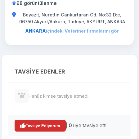
98 görüntülenme
Beyazıt, Nurettin Cankurtaran Cd. No:32 D:c,
06750 Akyurt/Ankara, Türkiye, AKYURT, ANKARA
ANKARA
içindeki Veteriner firmalarını gör
TAVSIYE EDENLER
Henüz kimse tavsiye etmedi.
|
0
üye tavsiye etti.
Tavsiye Ediyorum