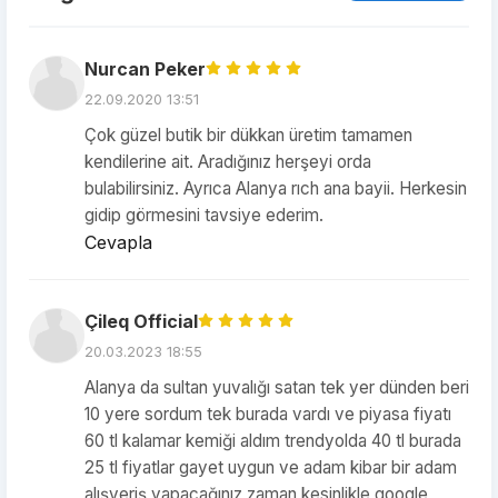
Nurcan Peker
22.09.2020 13:51
Çok güzel butik bir dükkan üretim tamamen
kendilerine ait. Aradığınız herşeyi orda
bulabilirsiniz. Ayrıca Alanya rıch ana bayii. Herkesin
gidip görmesini tavsiye ederim.
Cevapla
Çileq Official
20.03.2023 18:55
Alanya da sultan yuvalığı satan tek yer dünden beri
10 yere sordum tek burada vardı ve piyasa fiyatı
60 tl kalamar kemiği aldım trendyolda 40 tl burada
25 tl fiyatlar gayet uygun ve adam kibar bir adam
alışveriş yapacağınız zaman kesinlikle google