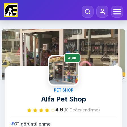
AÇIK
PET SHOP
Alfa Pet Shop
4.9
(10 Değerlendirme)
71 görüntülenme