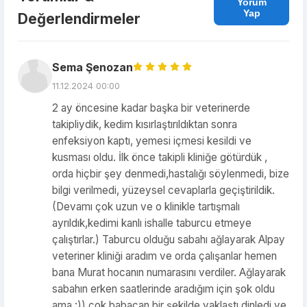
Yorum
Yap
Değerlendirmeler
Sema Şenozan
11.12.2024 00:00
2 ay öncesine kadar başka bir veterinerde
takipliydik, kedim kısırlaştırıldıktan sonra
enfeksiyon kaptı, yemesi içmesi kesildi ve
kusması oldu. İlk önce takipli kliniğe götürdük ,
orda hiçbir şey denmedi,hastalığı söylenmedi, bize
bilgi verilmedi, yüzeysel cevaplarla geçiştirildik.
(Devamı çok uzun ve o klinikle tartışmalı
ayrıldık,kedimi kanlı ishalle taburcu etmeye
çalıştırlar.) Taburcu olduğu sabahı ağlayarak Alpay
veteriner kliniği aradım ve orda çalışanlar hemen
bana Murat hocanın numarasını verdiler. Ağlayarak
sabahın erken saatlerinde aradığım için şok oldu
ama :)) çok babacan bir şekilde yaklaştı,dinledi ve