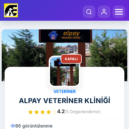
KAPALI
VETERINER
ALPAY VETERİNER KLİNİĞİ
4.2
(5 Değerlendirme)
86 görüntülenme