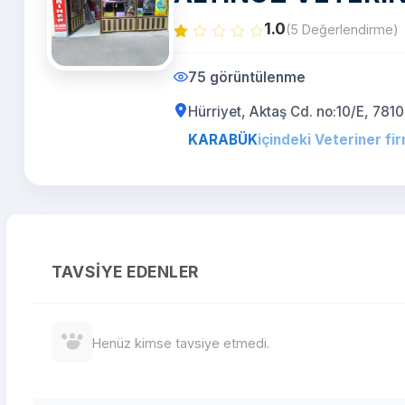
1.0
(5 Değerlendirme)
75 görüntülenme
Hürriyet, Aktaş Cd. no:10/E, 7
KARABÜK
içindeki Veteriner fir
TAVSIYE EDENLER
Henüz kimse tavsiye etmedi.