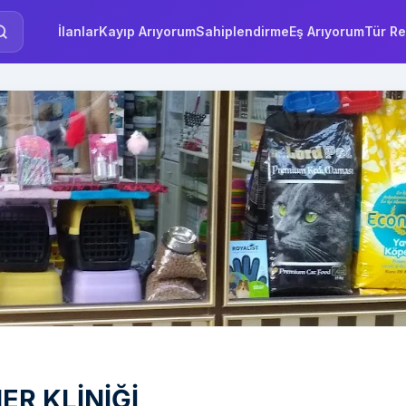
İlanlar
Kayıp Arıyorum
Sahiplendirme
Eş Arıyorum
Tür Re
ER KLİNİĞİ