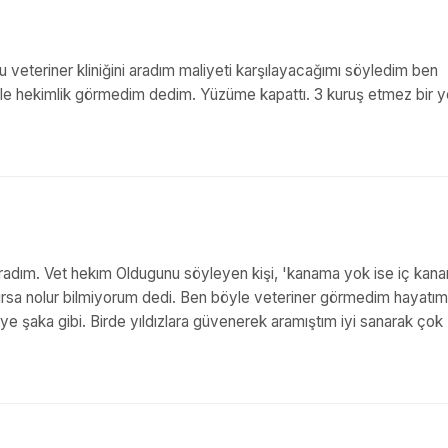
 veteriner kliniğini aradım maliyeti karşılayacağımı söyledim ben
le hekimlik görmedim dedim. Yüzüme kapattı. 3 kuruş etmez bir y
aradım. Vet hekım Oldugunu söyleyen kişi, 'kanama yok ise iç kan
pılırsa nolur bilmiyorum dedi. Ben böyle veteriner görmedim hayatı
e şaka gibi. Birde yıldızlara güvenerek aramıştım iyi sanarak çok