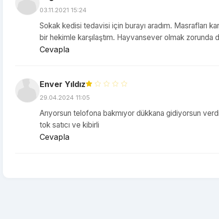
03.11.2021 15:24
Sokak kedisi tedavisi için burayı aradım. Masrafları ka
bir hekimle karşılaştım. Hayvansever olmak zorunda deği
Cevapla
Enver Yıldız
29.04.2024 11:05
Arıyorsun telofona bakmıyor dükkana gidiyorsun verdiğ
tok satıcı ve kibirli
Cevapla