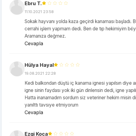
Ebru T.
11.10.2021 23:58
Sokak hayvanı yolda kaza geçirdi kanaması başladı. Bu
cerrahi işlem yapmam dedi. Ben de tıp hekimiyim böy
Aramanıza değmez.
Cevapla
Hülya Hayal
19.08.2021 22:28
Kedi balkondan düştü iç kanama ignesi yapılsın diye 
igne sinin faydası yok iki gün dinlensin dedi, igne ya
Hatta inanamadım sordum siz veteriner hekim misin diy
yanılttı tavsıye etmiyorum
Cevapla
Ezgi Koca