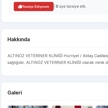
|
0
üye tavsiye etti.
Tavsiye Ediyorum
Hakkında
ALTINÖZ VETERİNER KLİNİĞİ Hürriyet / Aktaş Caddesi a
sağlığıdır. ALTINÖZ VETERİNER KLİNİĞİ olarak minik dost
Galeri