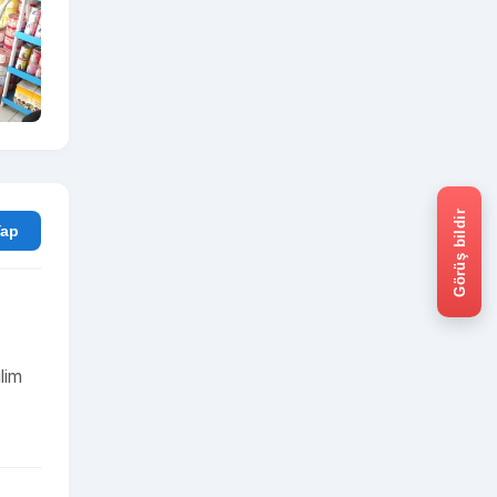
Görüş bildir
rum Yap
lim