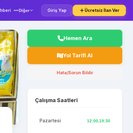
hberi
Giriş Yap
Ücretsiz İlan Ver
Diğer
Hemen Ara
Yol Tarifi Al
Hata/Sorun Bildir
Çalışma Saatleri
Pazartesi
12:00,19:30