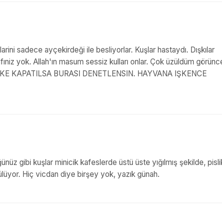
ini sadece ayçekirdeği ile besliyorlar. Kuşlar hastaydı. Dışkılar
afıniz yok. Allah'ın masum sessiz kulları onlar. Çok üzüldüm görünc
in. KEŞKE KAPATILSA BURASI DENETLENSIN. HAYVANA IŞKENCE
nüz gibi kuşlar minicik kafeslerde üstü üste yığılmış şekilde, pisli
ökülüyor. Hiç vicdan diye birşey yok, yazık günah.