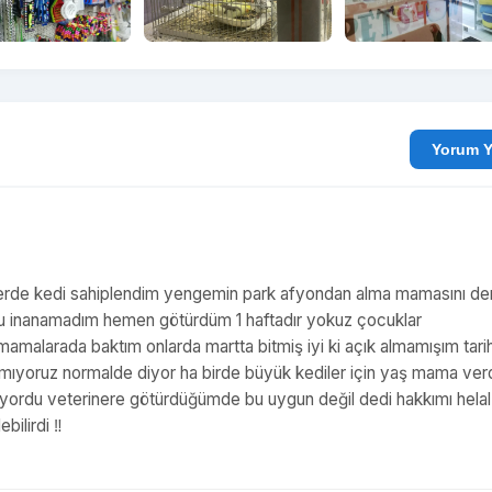
Yo
nilerde kedi sahiplendim yengemin park afyondan alma mamasını d
du inanamadım hemen götürdüm 1 haftadır yokuz çocuklar
amalarada baktım onlarda martta bitmiş iyi ki açık almamışım tarih
mıyoruz normalde diyor ha birde büyük kediler için yaş mama verd
yordu veterinere götürdüğümde bu uygun değil dedi hakkımı helal
ilirdi ‼️