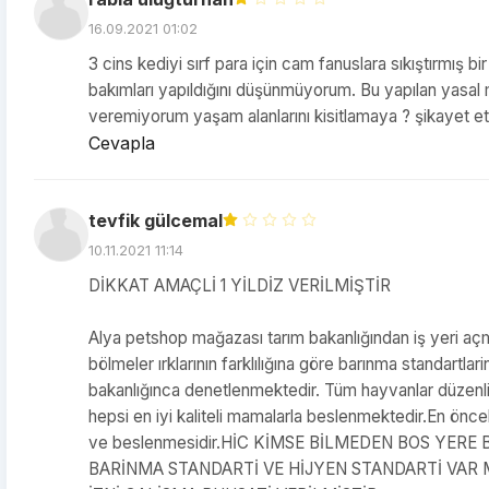
16.09.2021 01:02
3 cins kediyi sırf para için cam fanuslara sıkıştırmış bir
bakımları yapıldığını düşünmüyorum. Bu yapılan yasal 
veremiyorum yaşam alanlarını kisitlamaya ? şikayet e
Cevapla
tevfik gülcemal
10.11.2021 11:14
DİKKAT AMAÇLİ 1 YİLDİZ VERİLMİŞTİR
Alya petshop mağazası tarım bakanlığından iş yeri açm
bölmeler ırklarının farklılığına göre barınma standartl
bakanlığınca denetlenmektedir. Tüm hayvanlar düzenli 
hepsi en iyi kaliteli mamalarla beslenmektedir.En önceli
ve beslenmesidir.HİC KİMSE BİLMEDEN BOS YER
BARİNMA STANDARTİ VE HİJYEN STANDARTİ VAR 