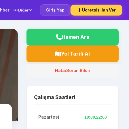
hberi
Giriş Yap
Ücretsiz İlan Ver
Diğer
Hemen Ara
Yol Tarifi Al
Hata/Sorun Bildir
Çalışma Saatleri
Pazartesi
10:00,22:00