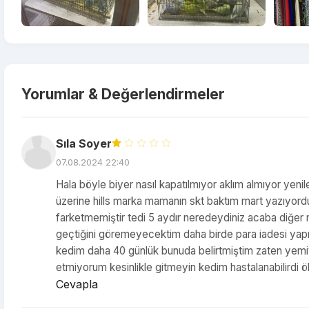
Yorumlar & Değerlendirmeler
Sıla Soyer
07.08.2024 22:40
Hala böyle biyer nasıl kapatılmıyor aklım almıyor ye
üzerine hills marka mamanın skt baktım mart yazıyor
farketmemiştir tedi 5 aydır neredeydiniz acaba diğer m
geçtiğini göremeyecektim daha birde para iadesi yap
kedim daha 40 günlük bunuda belirtmiştim zaten yemi
etmiyorum kesinlikle gitmeyin kedim hastalanabilirdi öleb
Cevapla