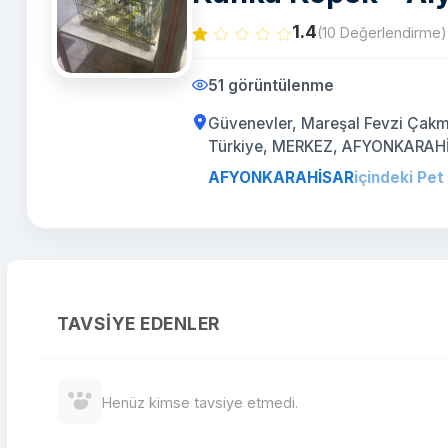
1.4
(10 Değerlendirme)
51 görüntülenme
Güvenevler, Mareşal Fevzi Çakm
Türkiye, MERKEZ, AFYONKARAH
AFYONKARAHİSAR
içindeki Pet
TAVSIYE EDENLER
Henüz kimse tavsiye etmedi.