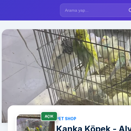
AÇIK
PET SHOP
Kanka Köpek - Al