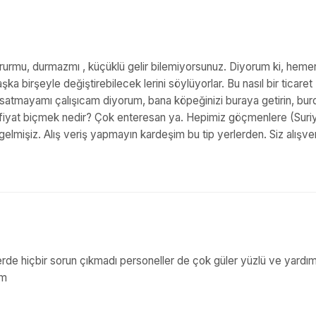
ururmu, durmazmı , küçüklü gelir bilemiyorsunuz. Diyorum ki, heme
ka birşeyle değiştirebilecek lerini söylüyorlar. Bu nasıl bir ticaret
 satmayamı çalışıcam diyorum, bana köpeğinizi buraya getirin, bur
tl fiyat biçmek nedir? Çok enteresan ya. Hepimiz göçmenlere (Suriy
gelmişiz. Alış veriş yapmayın kardeşim bu tip yerlerden. Siz alışve
nlerde hiçbir sorun çıkmadı personeller de çok güler yüzlü ve yardı
im