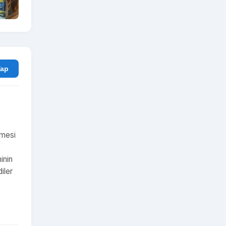
rum Yap
emesi
inin
iler