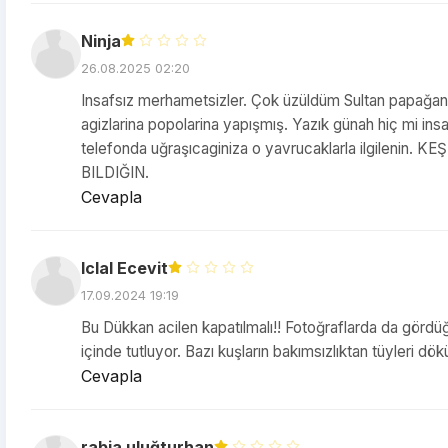
Ninja
26.08.2025 02:20
Insafsız merhametsizler. Çok üzüldüm Sultan papağanlar
agizlarina popolarina yapışmış. Yazık günah hiç mi ins
telefonda uğraşıcaginiza o yavrucaklarla ilgilen
BILDIĞIN.
Cevapla
Iclal Ecevit
17.09.2024 19:19
Bu Dükkan acilen kapatılmalı!! Fotoğraflarda da gördüğü
içinde tutluyor. Bazı kuşların bakımsızlıktan tüyleri d
Cevapla
rabia uluğturhan