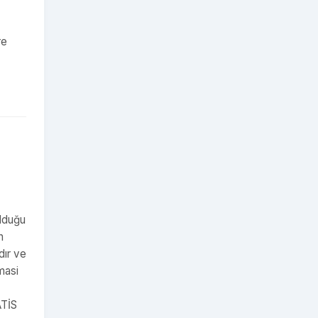
re
ulduğu
n
dır ve
masi
TİS