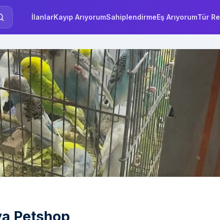
İlanlar
Kayıp Arıyorum
Sahiplendirme
Eş Arıyorum
Tür Re
ya Petshop