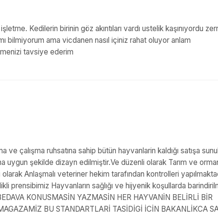
 işletme. Kedilerin birinin göz akıntıları vardı ustelik kaşınıyordu zer
mı bilmiyorum ama vicdanen nasıl içiniz rahat oluyor anlam
tmenizi tavsiye ederim
a ve çalışma ruhsatına sahip bütün hayvanlarin kaldığı satışa sun
arina uygun şekilde dizayn edilmiştir.Ve düzenli olarak Tarım ve orma
olarak Anlaşmalı veteriner hekim tarafından kontrolleri yapılmakta
kli prensibimiz Hayvanların sağlığı ve hijyenik koşullarda barindiril
E BEDAVA KONUSMASİN YAZMASİN HER HAYVANİN BELİRLİ BİR
MAGAZAMİZ BU STANDARTLARİ TASİDİGİ İCİN BAKANLİKCA SA