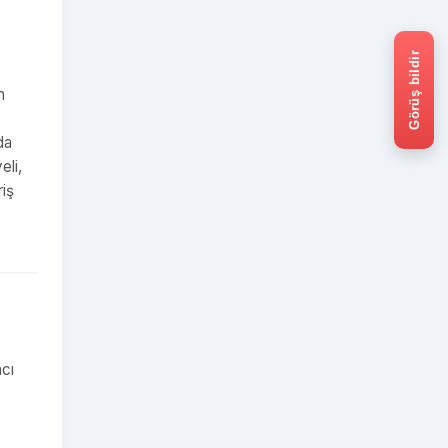
Görüş bildir
n
da
eli,
riş
mcı