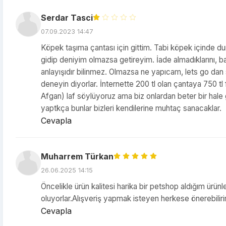
Serdar Tasci
07.09.2023 14:47
Köpek taşıma çantası için gittim. Tabi köpek içinde d
gidip deniyim olmazsa getireyim. İade almadıklarını, baş
anlayışıdır bilinmez. Olmazsa ne yapıcam, lets go dan
deneyin diyorlar. İnternette 200 tl olan çantaya 750 
Afgan) laf söylüyoruz ama biz onlardan beter bir hale 
yaptkça bunlar bizleri kendilerine muhtaç sanacaklar.
Cevapla
Muharrem Türkan
26.06.2025 14:15
Öncelikle ürün kalitesi harika bir petshop aldığım ürü
oluyorlar.Alışveriş yapmak isteyen herkese önerebilir
Cevapla