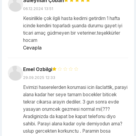
Süleyman Çoban
06.12.2024 13:51
Kesinlikle çok ilgili hasta kedimi getirdim 1 hafta
icinde kendini toparladı şuanda durumu gayet iyi
ticari amaç güdmeyen bir veteriner.teşekkürler
hocam
Cevapla
Emel Ozbilgi
29.09.2025 12:33
Evimizi haserelerden korumasi icin ilaclattik, parayi
alana kadar her seye tamam bocekler biticek
tekrar cikarsa arayin dediler. 3 gun sonra evde
yasayan orumcek gezmesi normal mi(???
Aradiginizda da kapat be kapat telefonu diyo
sahibi. Parayi alana kadar oyle demiyodun ama?
uslup gercekten korkunctu . Paramin bosa