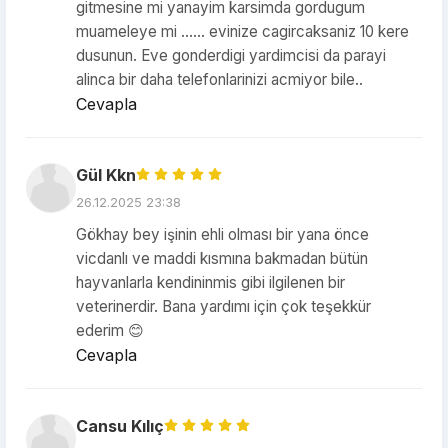
gitmesine mi yanayim karsimda gordugum
muameleye mi …… evinize cagircaksaniz 10 kere
dusunun. Eve gonderdigi yardimcisi da parayi
alinca bir daha telefonlarinizi acmiyor bile..
Cevapla
Gül Kkn
26.12.2025 23:38
Gökhay bey işinin ehli olması bir yana önce
vicdanlı ve maddi kısmına bakmadan bütün
hayvanlarla kendininmis gibi ilgilenen bir
veterinerdir. Bana yardımı için çok teşekkür
ederim 😊
Cevapla
Cansu Kılıç