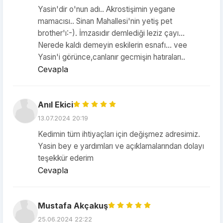
Yasin'dir o'nun adı.. Akrostişimin yegane
mamacısı.. Sinan Mahallesi'nin yetiş pet
brother'ı:-). İmzasıdır demlediği leziz çayı...
Nerede kaldı demeyin eskilerin esnafı... vee
Yasin'i görünce,canlanır gecmişin hatıraları..
Cevapla
Anıl Ekici
13.07.2024 20:19
Kedimin tüm ihtiyaçları için değişmez adresimiz.
Yasin bey e yardımları ve açıklamalarından dolayı
teşekkür ederim
Cevapla
Mustafa Akçakuş
25.06.2024 22:22