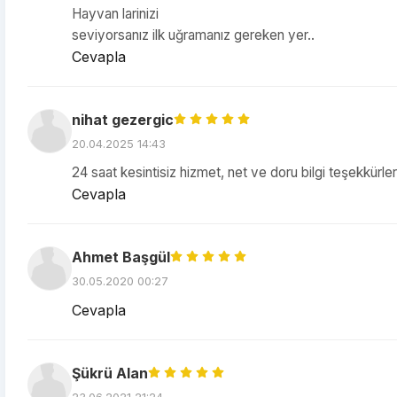
Hayvan larinizi
seviyorsanız ilk uğramanız gereken yer..
Cevapla
nihat gezergic
20.04.2025 14:43
24 saat kesintisiz hizmet, net ve doru bilgi teşekkürler
Cevapla
Ahmet Başgül
30.05.2020 00:27
Cevapla
Şükrü Alan