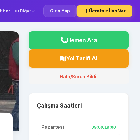
hberi
Giriş Yap
Ücretsiz İlan Ver
Diğer
Hemen Ara
Yol Tarifi Al
Hata/Sorun Bildir
Çalışma Saatleri
Pazartesi
09:00,19:00