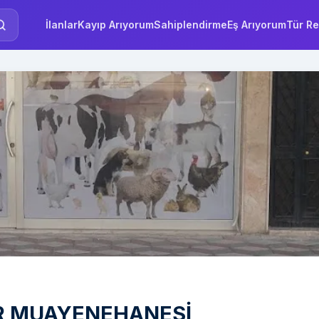
İlanlar
Kayıp Arıyorum
Sahiplendirme
Eş Arıyorum
Tür Re
R MUAYENEHANESİ