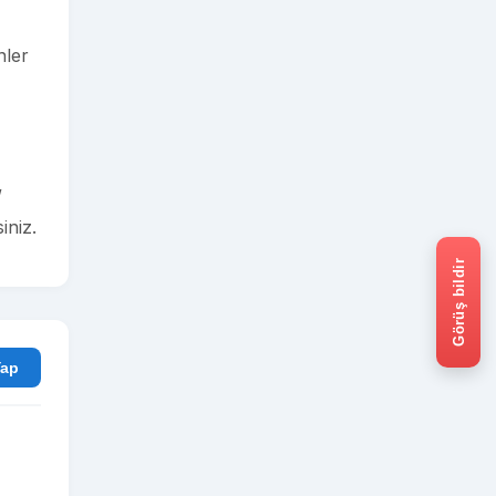
nler
/
iniz.
Görüş bildir
rum Yap