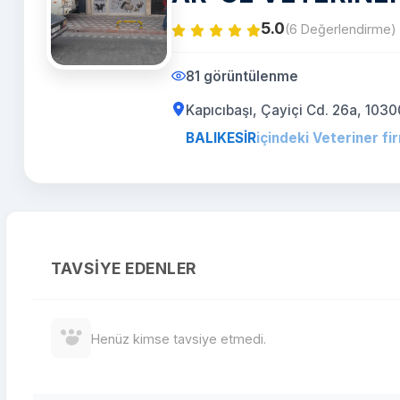
5.0
(6 Değerlendirme)
81 görüntülenme
Kapıcıbaşı, Çayiçi Cd. 26a, 1030
BALIKESİR
içindeki Veteriner fi
TAVSIYE EDENLER
Henüz kimse tavsiye etmedi.