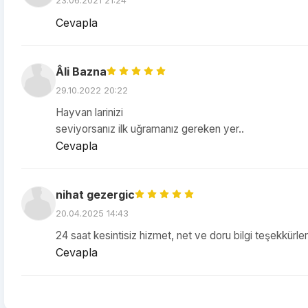
23.06.2021 21:24
Cevapla
Âli Bazna
29.10.2022 20:22
Hayvan larinizi
seviyorsanız ilk uğramanız gereken yer..
Cevapla
nihat gezergic
20.04.2025 14:43
24 saat kesintisiz hizmet, net ve doru bilgi teşekkürler
Cevapla