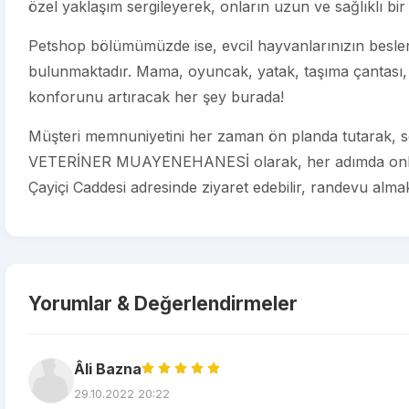
özel yaklaşım sergileyerek, onların uzun ve sağlıklı bir
Petshop bölümümüzde ise, evcil hayvanlarınızın beslenm
bulunmaktadır. Mama, oyuncak, yatak, taşıma çantası, 
konforunu artıracak her şey burada!
Müşteri memnuniyetini her zaman ön planda tutarak, se
VETERİNER MUAYENEHANESİ olarak, her adımda onların 
Çayiçi Caddesi adresinde ziyaret edebilir, randevu almak 
Yorumlar & Değerlendirmeler
Âli Bazna
29.10.2022 20:22