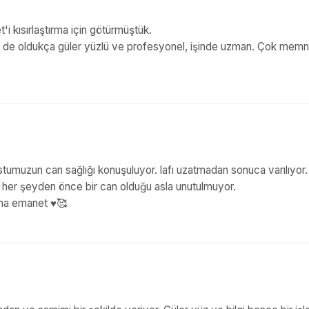
i kısırlaştırma için götürmüştük.
de oldukça güler yüzlü ve profesyonel, işinde uzman. Çok mem
stumuzun can sağlığı konuşuluyor. lafı uzatmadan sonuca varılıyor
in her şeyden önce bir can olduğu asla unutulmuyor.
a emanet ♥️🥰