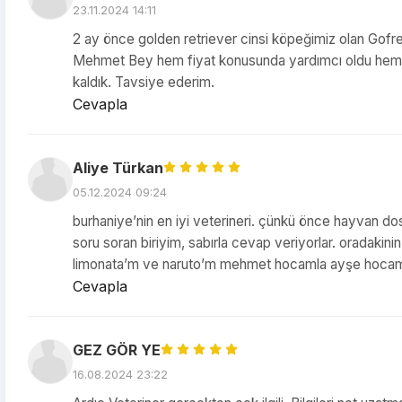
23.11.2024 14:11
2 ay önce golden retriever cinsi köpeğimiz olan Gofret'
Mehmet Bey hem fiyat konusunda yardımcı oldu hem 
kaldık. Tavsiye ederim.
Cevapla
Aliye Türkan
05.12.2024 09:24
burhaniye’nin en iyi veterineri. çünkü önce hayvan do
soru soran biriyim, sabırla cevap veriyorlar. oradakin
limonata’m ve naruto’m mehmet hocamla ayşe hocam
Cevapla
GEZ GÖR YE
16.08.2024 23:22