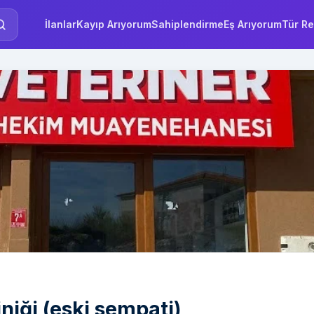
İlanlar
Kayıp Arıyorum
Sahiplendirme
Eş Arıyorum
Tür Re
iniği (eski sempati)