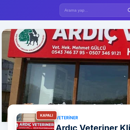
KAPALI
VETERINER
Ardıç Veteriner Kl