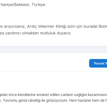
haniye/Balıkesir, Türkiye
es arıyorsanız, Ardıç Veteriner Kliniği sizin için burada! Bizi
ıza yardımcı olmaktan mutluluk duyarız.
Yo
ıdan önce kendilerine emanet edilen canların sağlığını kazanmasn
inik. Yavrumu gönül rahatlığı ile götürüyorum. Hem hastanın hem de 
.