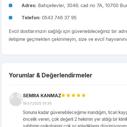
Adres:
Bahçelievler, 3046. cad no 7A, 10700 Bur
Telefon:
0543 746 37 95
Evcil dostlarınızın sağlığı için güvenebileceğiniz bir adr
iletişime geçmekten çekinmeyin, size ve evcil hayvanın
Yorumlar & Değerlendirmeler
SEMRA KANMAZ
19.07.2025 01:35
Sonuna kadar güvenebileceğime inandığım, ticari kayg
öncelik veren, çok değerli 2 hekimin yer aldığı bir kl
sahibinin psikolojisini çok iyi anladıklarını düşünüyorum