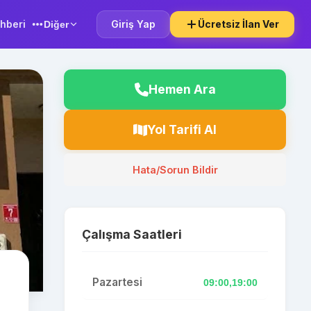
hberi
Giriş Yap
Ücretsiz İlan Ver
Diğer
Hemen Ara
Yol Tarifi Al
Hata/Sorun Bildir
Çalışma Saatleri
Pazartesi
09:00,19:00