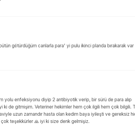
bütün götürdüğüm canlarla para' yi pulu ikinci planda bırakarak var
m yolu enfeksiyonu diyip 2 antibiyotik verip, bir sürü de para alıp
yi ki de gitmişim. Veteriner hekimler hem çok ilgili hem çok bilgili. 
daviyle uzun zamandır hasta olan kedim baya iyileşti ve gereksiz hi
 çok teşekkürler 🙏 iyi ki size denk gelmişiz.