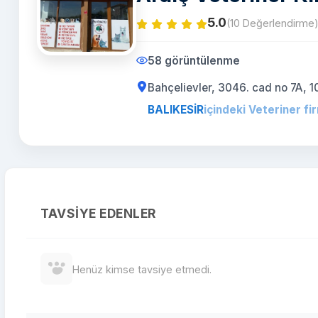
5.0
(10 Değerlendirme
58 görüntülenme
Bahçelievler, 3046. cad no 7A, 
BALIKESİR
içindeki Veteriner fi
TAVSIYE EDENLER
Henüz kimse tavsiye etmedi.