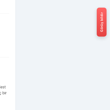
Görüş bildir
Test
ç bir