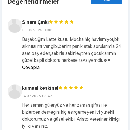
Değerlendirmeler
Sinem Çınkı
30.06.2025 08:09
Başakcığım Latte kustu,Mocha hiç havlamıyor,bir
sıkıntısı mı var gibi,benim panik atak sorularımla 24
saat baş eden,sabırla sakinleştiren çocuklarımın
güzel kalpli doktoru herkese tavsiyemdir.🍀♥️
Cevapla
kumsal keskinel
14.07.2025 08:47
Her zaman güleryüz ve her zaman şifası ile
bizlerden desteğini hiç esirgemeyen iyi yürekli
doktorumuz ve güzel ekibi. Aristo veteriner kliniği
iyi ki varsınız.