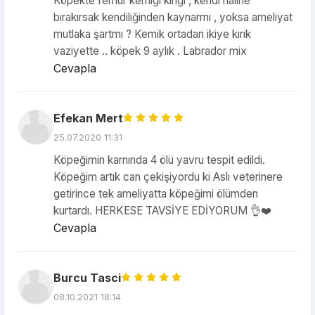
Köpekte femur kemiği kırığı , kendi haline
bırakırsak kendiliğinden kaynarmı , yoksa ameliyat
mutlaka şartmı ? Kemik ortadan ikiye kırık
vaziyette .. köpek 9 aylık . Labrador mix
Cevapla
Efekan Mert
25.07.2020 11:31
Köpeğimin karnında 4 ölü yavru tespit edildi.
Köpeğim artık can çekişiyordu ki Aslı veterinere
getirince tek ameliyatta köpeğimi ölümden
kurtardı. HERKESE TAVSİYE EDİYORUM 👌❤️
Cevapla
Burcu Tasci
08.10.2021 18:14