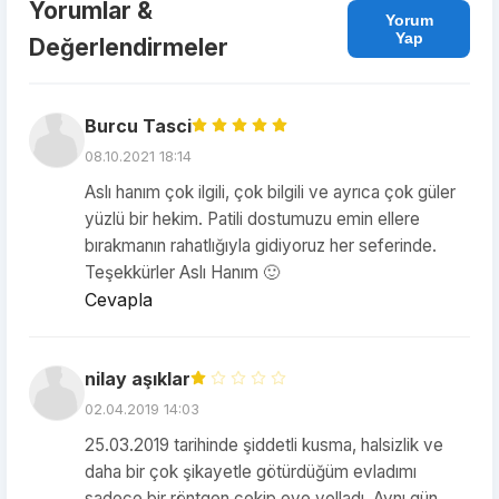
Yorumlar &
Yorum
Yap
Değerlendirmeler
Burcu Tasci
08.10.2021 18:14
Aslı hanım çok ilgili, çok bilgili ve ayrıca çok güler
yüzlü bir hekim. Patili dostumuzu emin ellere
bırakmanın rahatlığıyla gidiyoruz her seferinde.
Teşekkürler Aslı Hanım 🙂
Cevapla
nilay aşıklar
02.04.2019 14:03
25.03.2019 tarihinde şiddetli kusma, halsizlik ve
daha bir çok şikayetle götürdüğüm evladımı
sadece bir röntgen çekip eve yolladı. Aynı gün