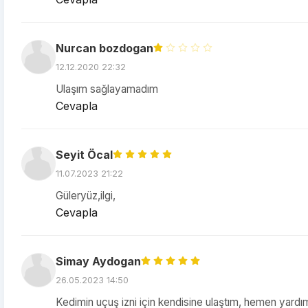
Nurcan bozdogan
12.12.2020 22:32
Ulaşım sağlayamadım
Cevapla
Seyit Öcal
11.07.2023 21:22
Güleryüz,ilgi,
Cevapla
Simay Aydogan
26.05.2023 14:50
Kedimin uçuş izni için kendisine ulaştım, hemen yard