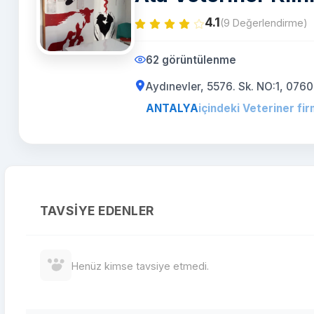
4.1
(9 Değerlendirme)
62 görüntülenme
Aydınevler, 5576. Sk. NO:1, 0
ANTALYA
içindeki Veteriner fir
TAVSIYE EDENLER
Henüz kimse tavsiye etmedi.