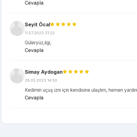
Cevapla
Seyit Öcal
11.07.2023 21:22
Güleryüz,ilgi,
Cevapla
Simay Aydogan
26.05.2023 14:50
Kedimin uçuş izni için kendisine ulaştım, hemen yard
Cevapla