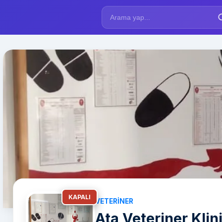
KAPALI
VETERINER
Ata Veteriner Klin