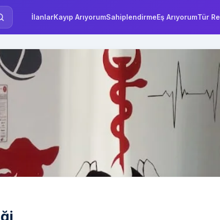
İlanlar
Kayıp Arıyorum
Sahiplendirme
Eş Arıyorum
Tür Re
iği