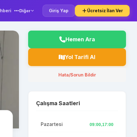
hberi
Giriş Yap
Ücretsiz İlan Ver
Diğer
Hemen Ara
Yol Tarifi Al
Hata/Sorun Bildir
Çalışma Saatleri
Pazartesi
09:00,17:00