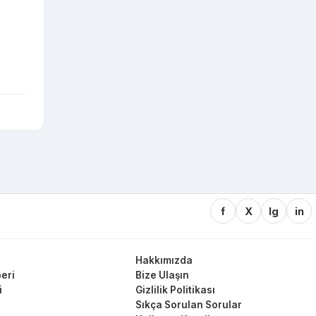
f
X
Ig
in
Hakkımızda
eri
Bize Ulaşın
i
Gizlilik Politikası
Sıkça Sorulan Sorular