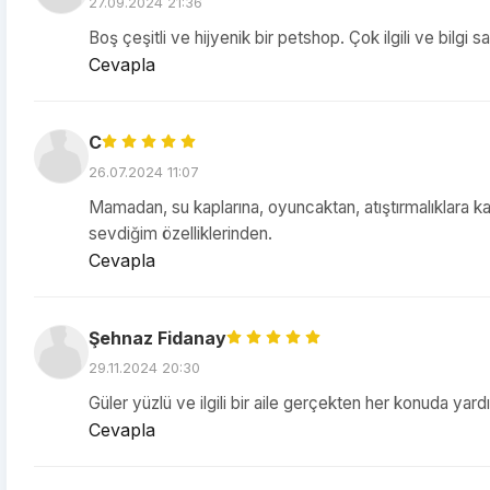
27.09.2024 21:36
Boş çeşitli ve hijyenik bir petshop. Çok ilgili ve bilgi sa
Cevapla
C
26.07.2024 11:07
Mamadan, su kaplarına, oyuncaktan, atıştırmalıklara kad
sevdiğim özelliklerinden.
Cevapla
Şehnaz Fidanay
29.11.2024 20:30
Güler yüzlü ve ilgili bir aile gerçekten her konuda yardı
Cevapla