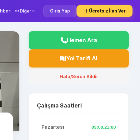
hberi
Giriş Yap
Ücretsiz İlan Ver
Diğer
Hemen Ara
Yol Tarifi Al
Hata/Sorun Bildir
Çalışma Saatleri
Pazartesi
09:00,21:00