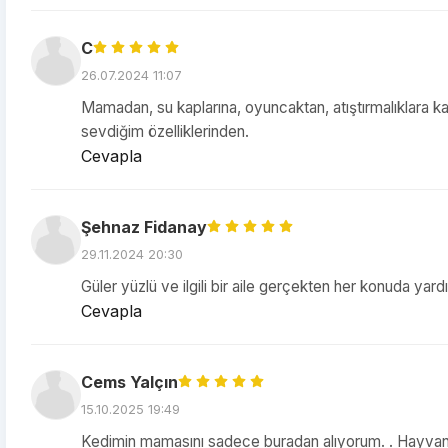
C
26.07.2024 11:07
Mamadan, su kaplarına, oyuncaktan, atıştırmalıklara kad
sevdiğim özelliklerinden.
Cevapla
Şehnaz Fidanay
29.11.2024 20:30
Güler yüzlü ve ilgili bir aile gerçekten her konuda yardı
Cevapla
Cems Yalçın
15.10.2025 19:49
Kedimin mamasını sadece buradan alıyorum. . Hayvanın