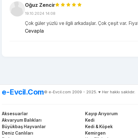
Oğuz Zencir
19.10.2024 14:08
Çok güler yüzlü ve ilgili arkadaşlar. Çok çeşit var. Fi
Cevapla
e-Evcil.Com
© e-Evcil.com 2009 - 2025. ♥️ Her hakkı saklıdır.
Aksesuarlar
Kayıp Arıyorum
Akvaryum Balıkları
Kedi
Büyükbaş Hayvanlar
Kedi & Köpek
Deniz Canlıları
Kemirgen