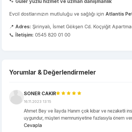
🐾
Güler yüzlü hizmet ve uzman danışmanlık
Evcil dostlarınızın mutluluğu ve sağlığı için
Atlantis Pe
📍
Adres:
Şirinyalı, İsmet Gökşen Cd. Koçyiğit Apartm
📞
İletişim:
0545 820 01 00
Yorumlar & Değerlendirmeler
SONER CAKIR
16.11.2023 13:15
Ahmet Bey ve İlayda Hanım çok kibar ve nezaketli ins
uygundur, müşteri memnuniyetine fazlasıyla önem ver
Cevapla