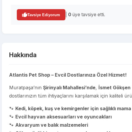
|
0
üye tavsiye etti.
Tavsiye Ediyorum
Hakkında
Atlantis Pet Shop – Evcil Dostlarınıza Özel Hizmet!
Muratpaşa’nın
Şirinyalı Mahallesi’nde
,
İsmet Gökşen
dostlarınızın tüm ihtiyaçlarını karşılamak için kaliteli ü
🐾
Kedi, köpek, kuş ve kemirgenler için sağlıklı mama
🐾
Evcil hayvan aksesuarları ve oyuncakları
🐾
Akvaryum ve balık malzemeleri