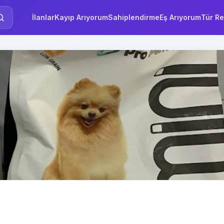
İlanlar
Kayıp Arıyorum
Sahiplendirme
Eş Arıyorum
Tür Re