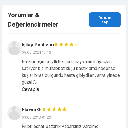
Yorumlar &
Yorum
Yap
Değerlendirmeler
Işılay Pehlivan
05.09.2021 15:43
Balıklar aşırı çeşitli her türlü hayvanın ihtiyaçları
satılıyor biz muhabbet kuşu baktık ama nedense
kuşlar biraz durgundu hasta gibiydiler , ama yinede
güzel😉
Cevapla
Ekrem G.
03.06.2018 01:20
İyi bir esnaf pazarlik yaparsiniz yardimci