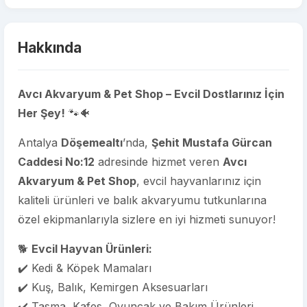
Hakkında
Avcı Akvaryum & Pet Shop – Evcil Dostlarınız İçin
Her Şey!
🐾🐠
Antalya
Döşemealtı
’nda,
Şehit Mustafa Gürcan
Caddesi No:12
adresinde hizmet veren
Avcı
Akvaryum & Pet Shop
, evcil hayvanlarınız için
kaliteli ürünleri ve balık akvaryumu tutkunlarına
özel ekipmanlarıyla sizlere en iyi hizmeti sunuyor!
🐕
Evcil Hayvan Ürünleri:
✔️ Kedi & Köpek Mamaları
✔️ Kuş, Balık, Kemirgen Aksesuarları
✔️ Tasma, Kafes, Oyuncak ve Bakım Ürünleri