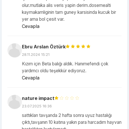
olur.mutlaka alis veris yapin derim.dosemealti
kaymakamliginin tam guney karsisinda kucuk bir
yer ama bol çesit var.
Cevapla
Ebru Arslan Öztürk
28.11.2024 15:21
Kızım için Beta balığı aldık. Hanımefendi çok
yardımcı oldu teşekkür ediyoruz.
Cevapla
nature impact
23.07.2025 16:36
sattıkları tavşanda 2 hafta sonra uyuz hastalığı
çıktı,tavşanın 10 katına yakın para harcadım hayvan