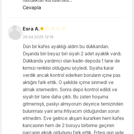
hastalıktan kurtulamadı...
Cevapla
Esra A.
26.04.2025 12:16
Dün bir kafes ayaklığı aldım bu dükkandan.
Dışarıda biri beyaz biri siyah 2 adet ayaklık vardı.
Dükkanda yardımcı olan kadın depoda 1 tane de
kırmızı renklisi olduğunu söyledi. Siyaha karar
verdik ancak kontrol ederken boruların içine pas
aktığını fark ettik. O şekilde içime sinmedi ve
almak istemedim. Sonra depo kontrol edildi ve
siyah bir tane daha çıktı. Bu zaten hoşuma
gitmemişti, paslıyı almıyorum deyince temizinden
bulunması yani ama ihtiyacım olduğundan sorun
etmedim. Eve gelince akşam kurarken hem kafes
kancasının hem de 2 boruyu birbirine geçiren
parçanın eksik olduğunu fark ettik. Ertesi gün iade