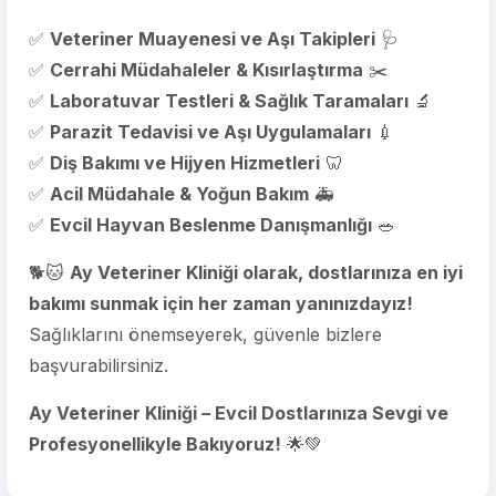
✅
Veteriner Muayenesi ve Aşı Takipleri
🩺
✅
Cerrahi Müdahaleler & Kısırlaştırma
✂️
✅
Laboratuvar Testleri & Sağlık Taramaları
🔬
✅
Parazit Tedavisi ve Aşı Uygulamaları
💉
✅
Diş Bakımı ve Hijyen Hizmetleri
🦷
✅
Acil Müdahale & Yoğun Bakım
🚑
✅
Evcil Hayvan Beslenme Danışmanlığı
🥗
🐕🐱
Ay Veteriner Kliniği olarak, dostlarınıza en iyi
bakımı sunmak için her zaman yanınızdayız!
Sağlıklarını önemseyerek, güvenle bizlere
başvurabilirsiniz.
Ay Veteriner Kliniği – Evcil Dostlarınıza Sevgi ve
Profesyonellikyle Bakıyoruz!
🌟💚