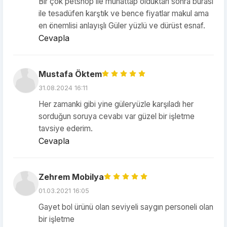
Bir çok petshop ile muhattap olduktan sonra burası
ile tesadüfen karştık ve bence fiyatlar makul ama
en önemlisi anlayışlı Güler yüzlü ve dürüst esnaf.
Cevapla
Mustafa Öktem
31.08.2024 16:11
Her zamanki gibi yine güleryüzle karşıladı her
sorduğun soruya cevabı var güzel bir işletme
tavsiye ederim.
Cevapla
Zehrem Mobilya
01.03.2021 16:05
Gayet bol ürünü olan seviyeli saygın personeli olan
bir işletme