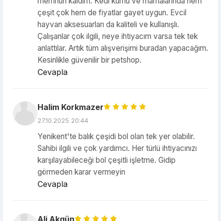
memnun kaldım. Kedi kumu ve mamalarında hem
çeşit çok hem de fiyatlar gayet uygun. Evcil
hayvan aksesuarları da kaliteli ve kullanışlı.
Çalışanlar çok ilgili, neye ihtiyacım varsa tek tek
anlattılar. Artık tüm alışverişimi buradan yapacağım.
Kesinlikle güvenilir bir petshop.
Cevapla
Halim Korkmazer
27.10.2025 20:44
Yenikent'te balık çeşidi bol olan tek yer olabilir.
Sahibi ilgili ve çok yardımcı. Her türlü ihtiyacınızı
karşılayabileceği bol çeşitli işletme. Gidip
görmeden karar vermeyin
Cevapla
Ali Akgün