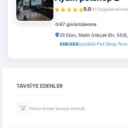
5.0
(10 Değerlendirme
47 görüntülenme
29 Ekim, Melih Gökçek Blv. 54/
ANKARA
içindeki Pet Shop firma
TAVSIYE EDENLER
Henüz kimse tavsiye etmedi.