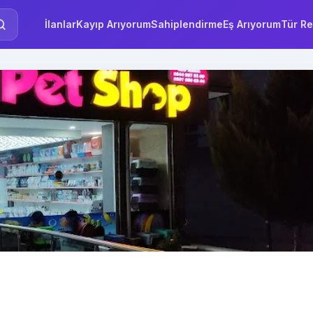
İlanlar
Kayıp Arıyorum
Sahiplendirme
Eş Arıyorum
Tür Re