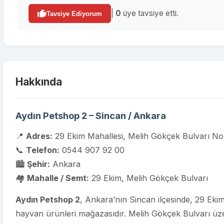
|
0
üye tavsiye etti.
Tavsiye Ediyorum
Hakkında
Aydın Petshop 2 – Sincan / Ankara
📍
Adres:
29 Ekim Mahallesi, Melih Gökçek Bulvarı N
📞
Telefon:
0544 907 92 00
🏙️
Şehir:
Ankara
🏘️
Mahalle / Semt:
29 Ekim, Melih Gökçek Bulvarı
Aydın Petshop 2
, Ankara’nın Sincan ilçesinde, 29 Ekim
hayvan ürünleri mağazasıdır. Melih Gökçek Bulvarı üze