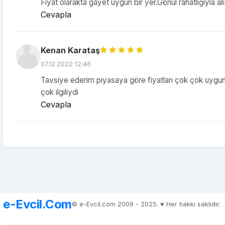
Fiyat olarakta gayet uygun bir yer.Gönül rahatlığıyla alı
Cevapla
Kenan Karataş
07.12.2022 12:46
Tavsiye ederim piyasaya göre fiyatları çok çok uygun is
çok ilgiliydi
Cevapla
e-Evcil.Com
© e-Evcil.com 2009 - 2025. ♥️ Her hakkı saklıdır.