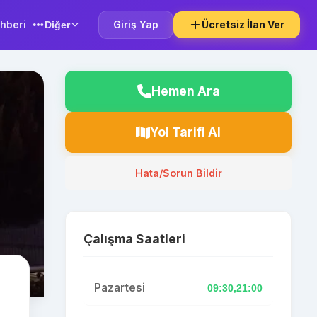
hberi
Giriş Yap
Ücretsiz İlan Ver
Diğer
Hemen Ara
Yol Tarifi Al
Hata/Sorun Bildir
Çalışma Saatleri
Pazartesi
09:30,21:00