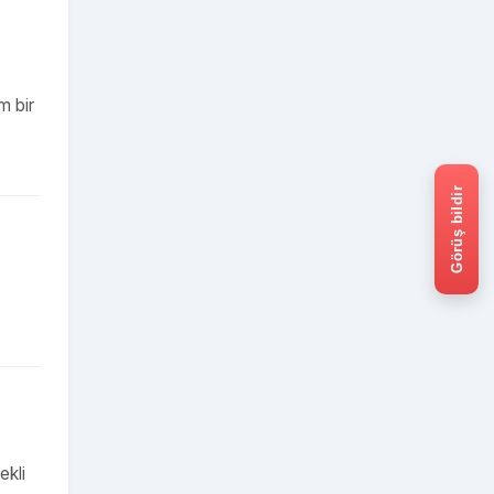
m bir
Görüş bildir
ekli